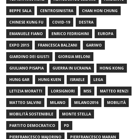
BEPPE SALA
CENTROSINISTRA
CHAN HON CHUNG
CHINESE KUNG FU
COVID-19
DESTRA
EMANUELE FIANO
ENRICO FEDRIGHINI
EUROPA
EXPO 2015
FRANCESCA BALZANI
GARIWO
GIARDINO DEI GIUSTI
GIORGIA MELONI
GIULIANO PISAPIA
GUERRA IN UCRAINA
HONG KONG
HUNG GAR
HUNG KUEN
ISRAELE
LEGA
LETIZIA MORATTI
LORSIGNORI
M5S
MATTEO RENZI
MATTEO SALVINI
MILANO
MILANO2016
MOBILITÀ
MOBILITÀ SOSTENIBILE
MONTE STELLA
PARTITO DEMOCRATICO
PD
PIERFRANCESCO MAJORINO
PIERFRANCESCO MARAN