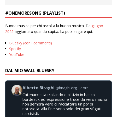
#ONEMORESONG (PLAYLIST)
Buona musica per chi ascolta la buona musica. Da
giugno
2025
aggiornato quando capita. La puoi seguire qui:
Bluesky (con i commenti)
Spotify
YouTube
DAL MIO WALL BLUESKY
Alberto Biraghi
@biraghi.org
7 ore
Catenacci sta trollando e al tizio in basco
bordeaux ed espressione truce da vero macho
non sembra vero di raccattare un po' di
notorietà. Alla fine sono solo dei gran sfigati
narcisisti.