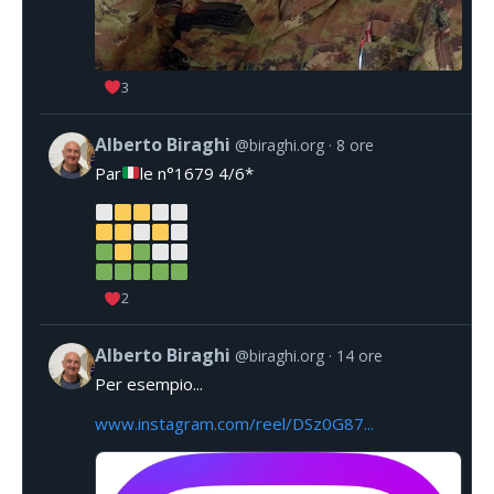
3
Alberto Biraghi
@biraghi.org
8 ore
Par
le n°1679 4/6*
2
Alberto Biraghi
@biraghi.org
14 ore
Per esempio...
www.instagram.com/reel/DSz0G87...