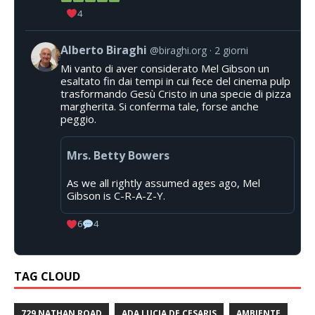
4
Alberto Biraghi
@biraghi.org
2 giorni
Mi vanto di aver considerato Mel Gibson un
esaltato fin dai tempi in cui fece del cinema pulp
trasformando Gesù Cristo in una specie di pizza
margherita. Si conferma tale, forse anche
peggio.
Mrs. Betty Bowers
As we all rightly assumed ages ago, Mel
Gibson is C-R-A-Z-Y.
6
4
TAG CLOUD
729 NATHAN ROAD
ADA LUCIA DE CESARIS
AMBIENTE