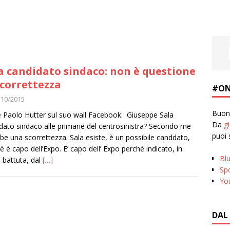
a candidato sindaco: non è questione
scorrettezza
#ON
/10/2015
Buona
e Paolo Hutter sul suo wall Facebook: Giuseppe Sala
Da
g
dato sindaco alle primarie del centrosinistra? Secondo me
puoi 
be una scorrettezza. Sala esiste, è un possibile canddato,
è è capo dell’Expo. E’ capo dell’ Expo perchè indicato, in
Bl
 battuta, dal
[…]
Spo
Yo
DAL