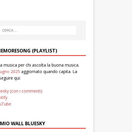
EMORESONG (PLAYLIST)
 musica per chi ascolta la buona musica.
iugno 2025
aggiornato quando capita. La
seguire qui:
uesky (con i commenti)
tify
uTube
 MIO WALL BLUESKY