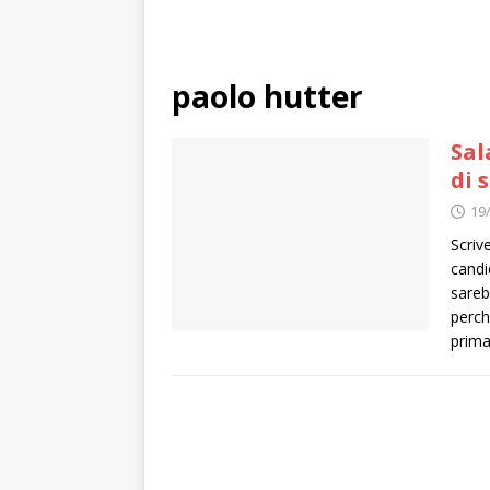
paolo hutter
Sal
di 
19
Scriv
candi
sareb
perch
prima