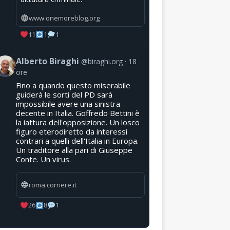
www.onemoreblog.org
11
1
1
Alberto Biraghi
@biraghi.org
18
ore
Fino a quando questo miserabile
guiderà le sorti del PD sarà
impossibile avere una sinistra
decente in Italia. Goffredo Bettini è
la iattura dell'opposizione. Un losco
figuro eterodiretto da interessi
contrari a quelli dell'Italia in Europa.
Un traditore alla pari di Giuseppe
Conte. Un virus.
roma.corriere.it
26
8
1