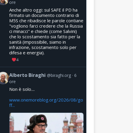
ore
Anche altro oggi: sul SAFE il PD ha
firmato un documento contrario di
M5S che ribadisce le parole contiane
"vogliono farci credere che la Russia
ci minacci" e chiede (come Salvini)
che lo scostamento sia fatto per la
sanità (impossibile, siamo in
infrazione, scostamento solo per
difesa e energia).
4
Alberto Biraghi
@biraghi.org
6
ore
Non è solo....
www.onemoreblog.org/2026/08/go
ff...