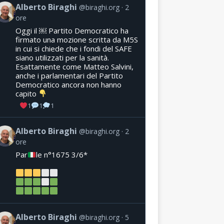
Alberto Biraghi
@biraghi.org
2
ore
Oggi il ￼ Partito Democratico ha
firmato una mozione scritta da M5S
in cui si chiede che i fondi del SAFE
siano utilizzati per la sanità.
Esattamente come Matteo Salvini,
anche i parlamentari del Partito
Democratico ancora non hanno
capito
1
1
1
Alberto Biraghi
@biraghi.org
2
ore
Par
le n°1675 3/6*
Alberto Biraghi
@biraghi.org
5