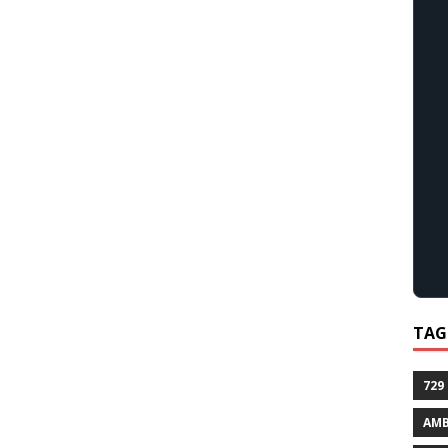
TAG
729
AMB