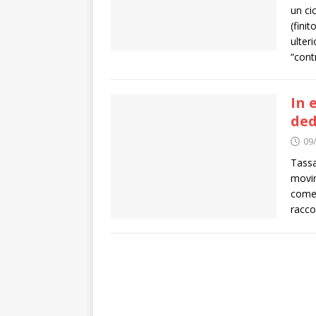
un ci
(fini
ulter
“cont
In 
ded
09
Tassa
movim
come 
racco