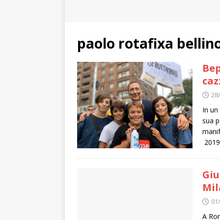
paolo rotafixa bellin
Bep
caz
28
In un
sua p
manif
2019.
Giu
Mi
01
A Rom