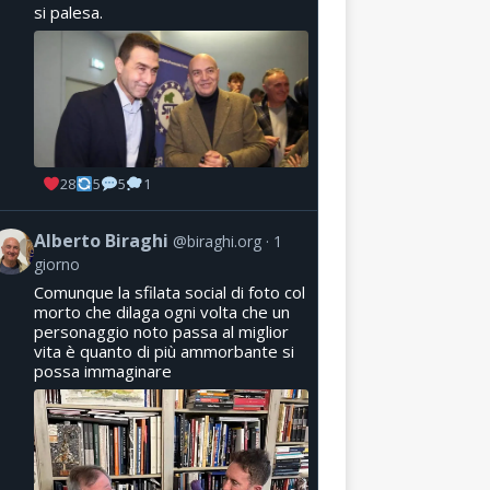
si palesa.
28
5
5
1
Alberto Biraghi
@biraghi.org
1
giorno
Comunque la sfilata social di foto col
morto che dilaga ogni volta che un
personaggio noto passa al miglior
vita è quanto di più ammorbante si
possa immaginare