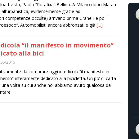
cloattivista, Paolo “Rotafixa” Bellino. A Milano dopo Maran
to all’urbanistica, evidentemente grazie ad
iori competenze occulte) arrivano prima Granelli e poi il
roesodo”. Automobilisti ancora abbronzati e già
[…]
edicola “il manifesto in movimento”
icato alla bici
/06/2016
tivamente da comprare oggi in edicola “il manifesto in
ento” interamente dedicato alla bicicletta. Un po’ di carta
una volta su cui anche noi abbiamo avuto qualcosa da
ntare.