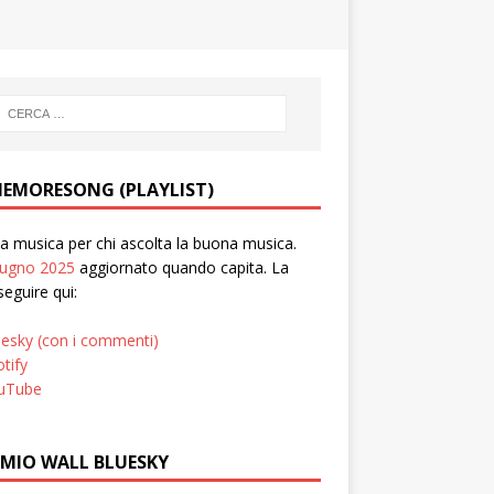
EMORESONG (PLAYLIST)
 musica per chi ascolta la buona musica.
iugno 2025
aggiornato quando capita. La
seguire qui:
uesky (con i commenti)
tify
uTube
 MIO WALL BLUESKY