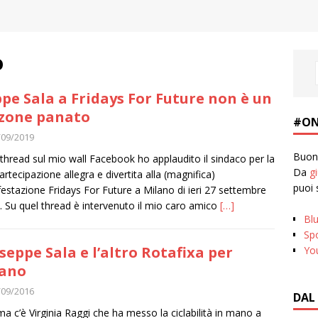
o
pe Sala a Fridays For Future non è un
zone panato
#ON
/09/2019
Buona
 thread sul mio wall Facebook ho applaudito il sindaco per la
Da
g
artecipazione allegra e divertita alla (magnifica)
puoi 
estazione Fridays For Future a Milano di ieri 27 settembre
 Su quel thread è intervenuto il mio caro amico
[…]
Bl
Spo
seppe Sala e l’altro Rotafixa per
Yo
lano
/09/2016
DAL
a c’è Virginia Raggi che ha messo la ciclabilità in mano a