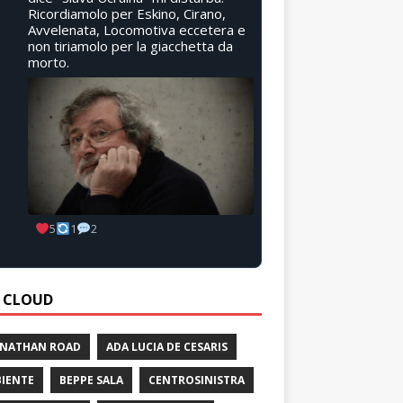
Ricordiamolo per Eskino, Cirano,
Avvelenata, Locomotiva eccetera e
non tiriamolo per la giacchetta da
morto.
5
1
2
 CLOUD
 NATHAN ROAD
ADA LUCIA DE CESARIS
IENTE
BEPPE SALA
CENTROSINISTRA