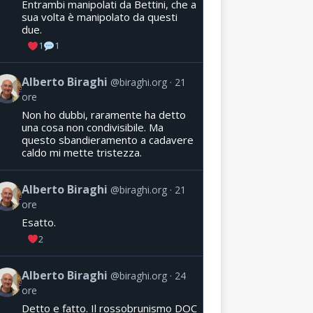
Entrambi manipolati da Bettini, che a
sua volta è manipolato da questi
due.
1
1
Alberto Biraghi
@biraghi.org
21
ore
Non ho dubbi, raramente ha detto
una cosa non condivisibile. Ma
questo sbandieramento a cadavere
caldo mi mette tristezza.
Alberto Biraghi
@biraghi.org
21
ore
Esatto.
2
Alberto Biraghi
@biraghi.org
24
ore
Detto e fatto. Il rossobrunismo DOC