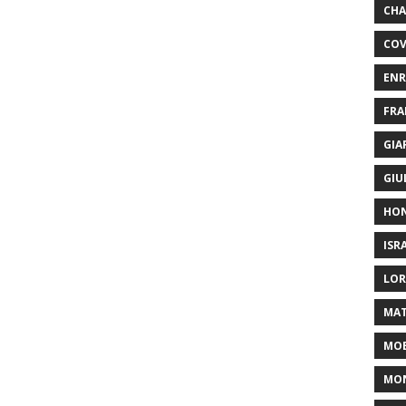
CHA
COV
ENR
FRA
GIA
GIU
HO
ISR
LOR
MAT
MOB
MON