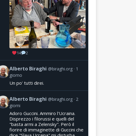
14
2
Alberto Biraghi
@biraghi.org
1
giorno
Un po' tutti direi.
Alberto Biraghi
@biraghi.org
2
giorni
Adoro Guccini. Ammiro l'Ucraina.
Disprezzo i filorussi e quelli del
"basta armi a Zelensky". Però il
fiorire di immaginette di Guccini che
dice "Slava Ucraina" mi disturba.