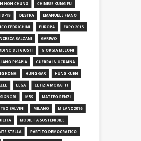
N HON CHUNG
CHINESE KUNG FU
ID-19
DESTRA
EMANUELE FIANO
ICO FEDRIGHINI
EUROPA
EXPO 2015
NCESCA BALZANI
GARIWO
RDINO DEI GIUSTI
GIORGIA MELONI
LIANO PISAPIA
GUERRA IN UCRAINA
NG KONG
HUNG GAR
HUNG KUEN
AELE
LEGA
LETIZIA MORATTI
SIGNORI
M5S
MATTEO RENZI
TEO SALVINI
MILANO
MILANO2016
ILITÀ
MOBILITÀ SOSTENIBILE
TE STELLA
PARTITO DEMOCRATICO