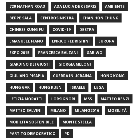
729 NATHAN ROAD
ADA LUCIA DE CESARIS
AMBIENTE
BEPPE SALA
CENTROSINISTRA
CHAN HON CHUNG
CHINESE KUNG FU
COVID-19
DESTRA
EMANUELE FIANO
ENRICO FEDRIGHINI
EUROPA
EXPO 2015
FRANCESCA BALZANI
GARIWO
GIARDINO DEI GIUSTI
GIORGIA MELONI
GIULIANO PISAPIA
GUERRA IN UCRAINA
HONG KONG
HUNG GAR
HUNG KUEN
ISRAELE
LEGA
LETIZIA MORATTI
LORSIGNORI
M5S
MATTEO RENZI
MATTEO SALVINI
MILANO
MILANO2016
MOBILITÀ
MOBILITÀ SOSTENIBILE
MONTE STELLA
PARTITO DEMOCRATICO
PD