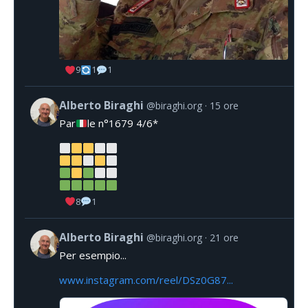
9
1
1
Alberto Biraghi
@biraghi.org
15 ore
Par
le n°1679 4/6*
8
1
Alberto Biraghi
@biraghi.org
21 ore
Per esempio...
www.instagram.com/reel/DSz0G87...