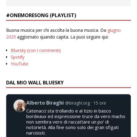
#ONEMORESONG (PLAYLIST)
Buona musica per chi ascolta la buona musica. Da
giugno
2025
aggiornato quando capita. La puoi seguire qui:
Bluesky (con i commenti)
Spotify
YouTube
DAL MIO WALL BLUESKY
Alberto Biraghi
@biraghi.org
15 ore
Catenacci sta trollando e al tizio in basco
bordeaux ed espressione truce da vero macho
non sembra vero di raccattare un po' di
notorietà. Alla fine sono solo dei gran sfigati
narcisisti.