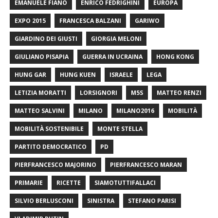
EMANUELE FIANO
ENRICO FEDRIGHINI
EUROPA
EXPO 2015
FRANCESCA BALZANI
GARIWO
GIARDINO DEI GIUSTI
GIORGIA MELONI
GIULIANO PISAPIA
GUERRA IN UCRAINA
HONG KONG
HUNG GAR
HUNG KUEN
ISRAELE
LEGA
LETIZIA MORATTI
LORSIGNORI
M5S
MATTEO RENZI
MATTEO SALVINI
MILANO
MILANO2016
MOBILITÀ
MOBILITÀ SOSTENIBILE
MONTE STELLA
PARTITO DEMOCRATICO
PD
PIERFRANCESCO MAJORINO
PIERFRANCESCO MARAN
PRIMARIE
RICETTE
SIAMOTUTTIFALLACI
SILVIO BERLUSCONI
SINISTRA
STEFANO PARISI