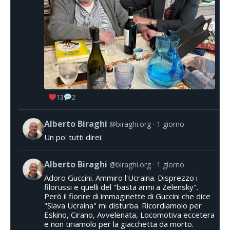
13
2
Alberto Biraghi
@biraghi.org
1 giorno
Un po' tutti direi.
Alberto Biraghi
@biraghi.org
1 giorno
Adoro Guccini. Ammiro l'Ucraina. Disprezzo i
filorussi e quelli del "basta armi a Zelensky".
Però il fiorire di immaginette di Guccini che dice
"Slava Ucraina" mi disturba. Ricordiamolo per
Eskino, Cirano, Avvelenata, Locomotiva eccetera
e non tiriamolo per la giacchetta da morto.