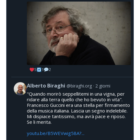
5
1
2
Alberto Biraghi
@biraghi.org
2 giorni
"Quando morirò seppellitemi in una vigna, per
ridare alla terra quello che ho bevuto in vita".
Francesco Guccini era una stella per firmamento
della musica italiana. Lascia un segno indelebile.
Mi dispiace tantissimo, ma avrà pace e riposo.
Se li merita.
youtu.be/B5WEVwig58A?...