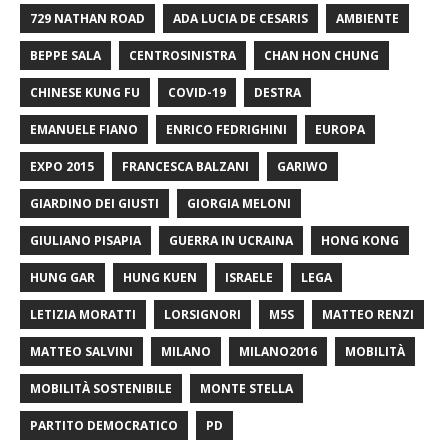
729 NATHAN ROAD
ADA LUCIA DE CESARIS
AMBIENTE
BEPPE SALA
CENTROSINISTRA
CHAN HON CHUNG
CHINESE KUNG FU
COVID-19
DESTRA
EMANUELE FIANO
ENRICO FEDRIGHINI
EUROPA
EXPO 2015
FRANCESCA BALZANI
GARIWO
GIARDINO DEI GIUSTI
GIORGIA MELONI
GIULIANO PISAPIA
GUERRA IN UCRAINA
HONG KONG
HUNG GAR
HUNG KUEN
ISRAELE
LEGA
LETIZIA MORATTI
LORSIGNORI
M5S
MATTEO RENZI
MATTEO SALVINI
MILANO
MILANO2016
MOBILITÀ
MOBILITÀ SOSTENIBILE
MONTE STELLA
PARTITO DEMOCRATICO
PD