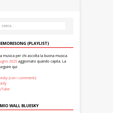
EMORESONG (PLAYLIST)
 musica per chi ascolta la buona musica.
iugno 2025
aggiornato quando capita. La
seguire qui:
uesky (con i commenti)
tify
uTube
 MIO WALL BLUESKY