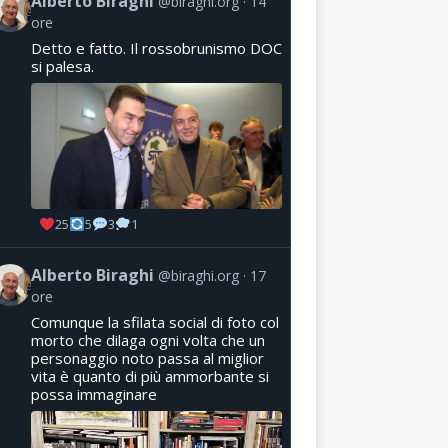
Alberto Biraghi
@biraghi.org
14
ore
Detto e fatto. Il rossobrunismo DOC
si palesa.
25
5
3
1
Alberto Biraghi
@biraghi.org
17
ore
Comunque la sfilata social di foto col
morto che dilaga ogni volta che un
personaggio noto passa al miglior
vita è quanto di più ammorbante si
possa immaginare