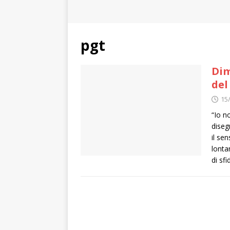
pgt
Dim
del
15
“Io n
diseg
il se
lonta
di sf