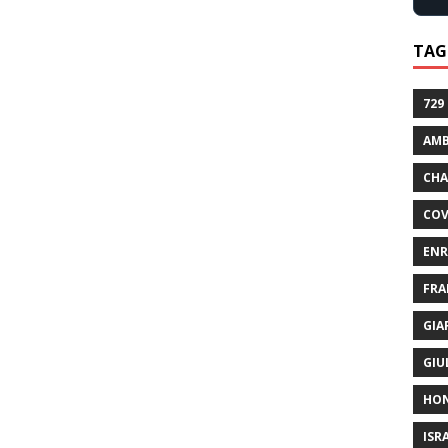
TAG
729
AMB
CHA
COV
ENR
FRA
GIA
GIU
HO
ISR