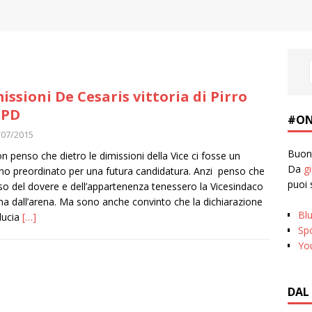
issioni De Cesaris vittoria di Pirro
 PD
#ON
/07/2015
Buona
on penso che dietro le dimissioni della Vice ci fosse un
Da
g
no preordinato per una futura candidatura. Anzi penso che
puoi 
nso del dovere e dell’appartenenza tenessero la Vicesindaco
na dall’arena. Ma sono anche convinto che la dichiarazione
Bl
iducia
[…]
Spo
Yo
DAL