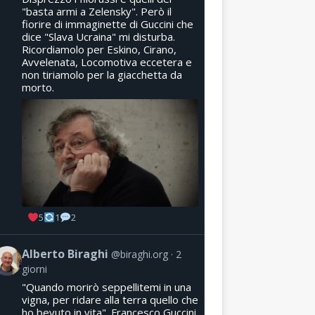
"basta armi a Zelensky". Però il
fiorire di immaginette di Guccini che
dice "Slava Ucraina" mi disturba.
Ricordiamolo per Eskino, Cirano,
Avvelenata, Locomotiva eccetera e
non tiriamolo per la giacchetta da
morto.
5
1
2
Alberto Biraghi
@biraghi.org
2
giorni
"Quando morirò seppellitemi in una
vigna, per ridare alla terra quello che
ho bevuto in vita". Francesco Guccini