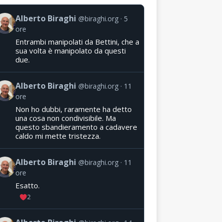
Alberto Biraghi
@biraghi.org
5
ore
Entrambi manipolati da Bettini, che a
sua volta è manipolato da questi
due.
Alberto Biraghi
@biraghi.org
11
ore
Non ho dubbi, raramente ha detto
una cosa non condivisibile. Ma
questo sbandieramento a cadavere
caldo mi mette tristezza.
Alberto Biraghi
@biraghi.org
11
ore
Esatto.
2