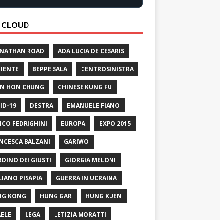
 CLOUD
 NATHAN ROAD
ADA LUCIA DE CESARIS
IENTE
BEPPE SALA
CENTROSINISTRA
N HON CHUNG
CHINESE KUNG FU
ID-19
DESTRA
EMANUELE FIANO
ICO FEDRIGHINI
EUROPA
EXPO 2015
NCESCA BALZANI
GARIWO
RDINO DEI GIUSTI
GIORGIA MELONI
LIANO PISAPIA
GUERRA IN UCRAINA
NG KONG
HUNG GAR
HUNG KUEN
AELE
LEGA
LETIZIA MORATTI