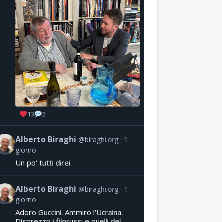
13
2
Alberto Biraghi
@biraghi.org
1
giorno
Un po' tutti direi.
Alberto Biraghi
@biraghi.org
1
giorno
Adoro Guccini. Ammiro l'Ucraina.
Disprezzo i filorussi e quelli del