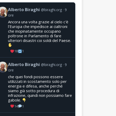
Alberto Biraghi
@biraghi.org
9
ore
Ancora una volta grazie al cielo c'è
l'Europa che impedisce ai cialtroni
che inopinatamente occupano
poltrone in Parlamento di fare
ulteriori disastri coi soldi del Paese.
18
1
Alberto Biraghi
@biraghi.org
9
ore
che quei fondi possono essere
utilizzati in scostamento solo per
energia e difesa, anche perché
siamo già sotto procedura di
infrazione, quindi non possiamo fare
gabole.
14
1