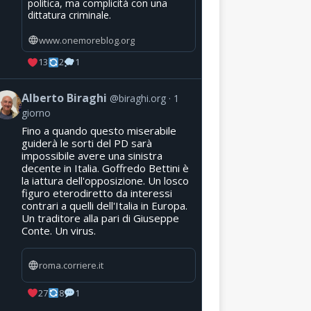
politica, ma complicità con una
dittatura criminale.
www.onemoreblog.org
13
2
1
Alberto Biraghi
@biraghi.org
1
giorno
Fino a quando questo miserabile
guiderà le sorti del PD sarà
impossibile avere una sinistra
decente in Italia. Goffredo Bettini è
la iattura dell'opposizione. Un losco
figuro eterodiretto da interessi
contrari a quelli dell'Italia in Europa.
Un traditore alla pari di Giuseppe
Conte. Un virus.
roma.corriere.it
27
8
1