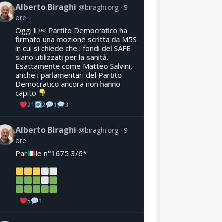
Alberto Biraghi
@biraghi.org
9
ore
Oggi il ￼ Partito Democratico ha
firmato una mozione scritta da M5S
in cui si chiede che i fondi del SAFE
siano utilizzati per la sanità.
Esattamente come Matteo Salvini,
anche i parlamentari del Partito
Democratico ancora non hanno
capito
21
2
1
3
Alberto Biraghi
@biraghi.org
9
ore
Par
le n°1675 3/6*
5
1