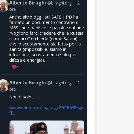
Alberto Biraghi
@biraghi.org
12
ore
Anche altro oggi: sul SAFE il PD ha
firmato un documento contrario di
M5S che ribadisce le parole contiane
"vogliono farci credere che la Russia
ci minacci" e chiede (come Salvini)
che lo scostamento sia fatto per la
sanità (impossibile, siamo in
infrazione, scostamento solo per
difesa e energia).
4
Alberto Biraghi
@biraghi.org
12
ore
Non è solo....
www.onemoreblog.org/2026/08/go
ff...