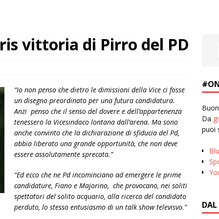
is vittoria di Pirro del PD
#ON
“Io non penso che dietro le dimissioni della Vice ci fosse
un disegno preordinato per una futura candidatura.
Buona
Anzi penso che il senso del dovere e dell’appartenenza
Da
g
tenessero la Vicesindaco lontana dall’arena. Ma sono
puoi 
anche convinto che la dichiarazione di sfiducia del Pd,
abbia liberato una grande opportunità, che non deve
Bl
essere assolutamente sprecata.”
Spo
Yo
“Ed ecco che ne Pd incominciano ad emergere le prime
candidature, Fiano e Majorino, che provocano, nei soliti
spettatori del solito acquario, alla ricerca del candidato
DAL
perduto, lo stesso entusiasmo di un talk show televisvo.”