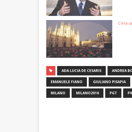
C’era u
ADA LUCIA DE CESARIS
ANDREA B
EMANUELE FIANO
GIULIANO PISAPIA
MILANO
MILANO2016
PGT
P