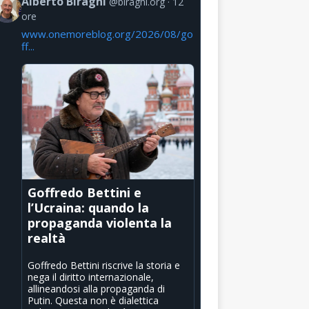
Alberto Biraghi
@biraghi.org
12
ore
www.onemoreblog.org/2026/08/go
ff...
Goffredo Bettini e
l’Ucraina: quando la
propaganda violenta la
realtà
Goffredo Bettini riscrive la storia e
nega il diritto internazionale,
allineandosi alla propaganda di
Putin. Questa non è dialettica