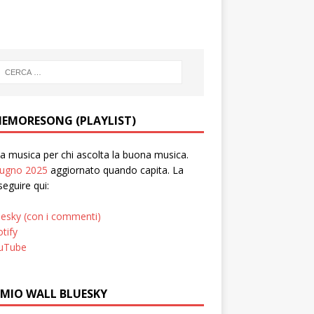
EMORESONG (PLAYLIST)
 musica per chi ascolta la buona musica.
iugno 2025
aggiornato quando capita. La
seguire qui:
uesky (con i commenti)
tify
uTube
 MIO WALL BLUESKY