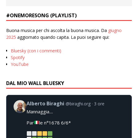
#ONEMORESONG (PLAYLIST)
Buona musica per chi ascolta la buona musica. Da
giugno
2025
aggiornato quando capita. La puoi seguire qui:
Bluesky (con i commenti)
Spotify
YouTube
DAL MIO WALL BLUESKY
Alberto Biraghi
@biraghi.org
3 ore
Mannaggia....
Par
le n°1678 6/6*