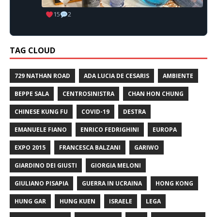
15
2
TAG CLOUD
729 NATHAN ROAD
ADA LUCIA DE CESARIS
AMBIENTE
BEPPE SALA
CENTROSINISTRA
CHAN HON CHUNG
CHINESE KUNG FU
COVID-19
DESTRA
EMANUELE FIANO
ENRICO FEDRIGHINI
EUROPA
EXPO 2015
FRANCESCA BALZANI
GARIWO
GIARDINO DEI GIUSTI
GIORGIA MELONI
GIULIANO PISAPIA
GUERRA IN UCRAINA
HONG KONG
HUNG GAR
HUNG KUEN
ISRAELE
LEGA