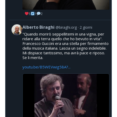
5
1
2
Alberto Biraghi
@biraghi.org
2 giorni
"Quando morirò seppellitemi in una vigna, per
ridare alla terra quello che ho bevuto in vita".
Francesco Guccini era una stella per firmamento
della musica italiana. Lascia un segno indelebile.
Mi dispiace tantissimo, ma avrà pace e riposo.
Se li merita.
youtu.be/B5WEVwig58A?...