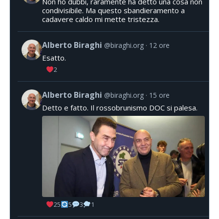
Non ho dubbi, raramente ha detto una cosa non
condivisibile. Ma questo sbandieramento a
cadavere caldo mi mette tristezza.
Alberto Biraghi
@biraghi.org
12 ore
Esatto.
2
Alberto Biraghi
@biraghi.org
15 ore
Detto e fatto. Il rossobrunismo DOC si palesa.
25
5
3
1