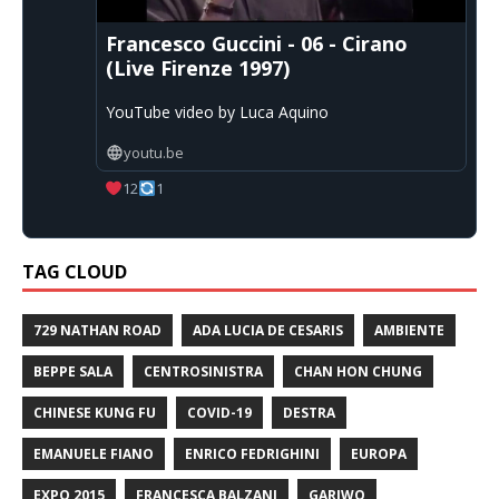
Francesco Guccini - 06 - Cirano
(Live Firenze 1997)
YouTube video by Luca Aquino
youtu.be
12
1
TAG CLOUD
729 NATHAN ROAD
ADA LUCIA DE CESARIS
AMBIENTE
BEPPE SALA
CENTROSINISTRA
CHAN HON CHUNG
CHINESE KUNG FU
COVID-19
DESTRA
EMANUELE FIANO
ENRICO FEDRIGHINI
EUROPA
EXPO 2015
FRANCESCA BALZANI
GARIWO