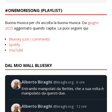
#ONEMORESONG (PLAYLIST)
Buona musica per chi ascolta la buona musica. Da
giugno
2025
aggiornato quando capita. La puoi seguire qui:
Bluesky (con i commenti)
Spotify
YouTube
DAL MIO WALL BLUESKY
Alberto Biraghi
@biraghi.org
6 ore
Entrambi manipolati da Bettini, che a sua volta è
manipolato da questi due.
Alberto Biraghi
@biraghi.org
12 ore