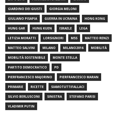
GIARDINO DEI GIUSTI
GIORGIA MELONI
GIULIANO PISAPIA
GUERRA IN UCRAINA
HONG KONG
HUNG GAR
HUNG KUEN
ISRAELE
LEGA
LETIZIA MORATTI
LORSIGNORI
M5S
MATTEO RENZI
MATTEO SALVINI
MILANO
MILANO2016
MOBILITÀ
MOBILITÀ SOSTENIBILE
MONTE STELLA
PARTITO DEMOCRATICO
PD
PIERFRANCESCO MAJORINO
PIERFRANCESCO MARAN
PRIMARIE
RICETTE
SIAMOTUTTIFALLACI
SILVIO BERLUSCONI
SINISTRA
STEFANO PARISI
VLADIMIR PUTIN