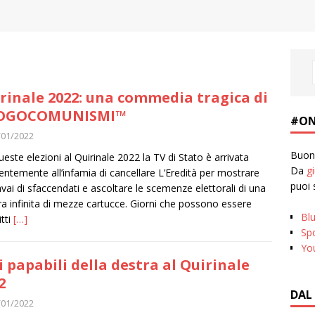
rinale 2022: una commedia tragica di
OGOCOMUNISMI™
#ON
/01/2022
Buona
ueste elezioni al Quirinale 2022 la TV di Stato è arrivata
Da
g
entemente all’infamia di cancellare L’Eredità per mostrare
puoi 
avai di sfaccendati e ascoltare le scemenze elettorali di una
ra infinita di mezze cartucce. Giorni che possono essere
Bl
itti
[…]
Spo
Yo
ei papabili della destra al Quirinale
2
DAL
/01/2022