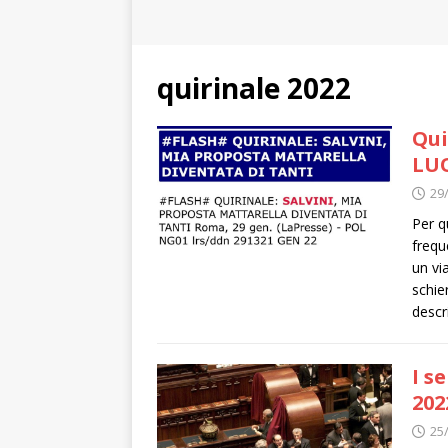
quirinale 2022
Qui
LU
29
Per q
frequ
un vi
schie
descr
I s
202
25