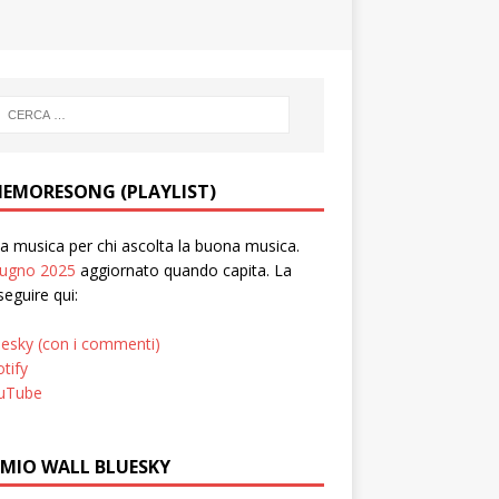
EMORESONG (PLAYLIST)
 musica per chi ascolta la buona musica.
iugno 2025
aggiornato quando capita. La
seguire qui:
uesky (con i commenti)
tify
uTube
 MIO WALL BLUESKY