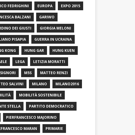
ICO FEDRIGHINI
EUROPA
EXPO 2015
NCESCA BALZANI
GARIWO
RDINO DEI GIUSTI
GIORGIA MELONI
LIANO PISAPIA
GUERRA IN UCRAINA
NG KONG
HUNG GAR
HUNG KUEN
AELE
LEGA
LETIZIA MORATTI
SIGNORI
M5S
MATTEO RENZI
TEO SALVINI
MILANO
MILANO2016
ILITÀ
MOBILITÀ SOSTENIBILE
TE STELLA
PARTITO DEMOCRATICO
PIERFRANCESCO MAJORINO
RFRANCESCO MARAN
PRIMARIE