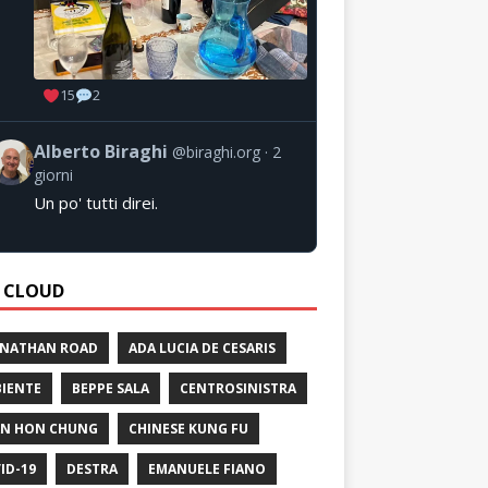
15
2
Alberto Biraghi
@biraghi.org
2
giorni
Un po' tutti direi.
 CLOUD
 NATHAN ROAD
ADA LUCIA DE CESARIS
IENTE
BEPPE SALA
CENTROSINISTRA
N HON CHUNG
CHINESE KUNG FU
ID-19
DESTRA
EMANUELE FIANO