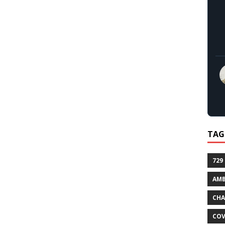
TAG
729
AMB
CHA
COV