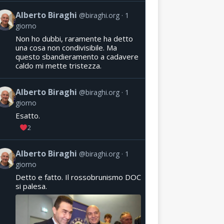
Alberto Biraghi
@biraghi.org
1
giorno
Non ho dubbi, raramente ha detto
una cosa non condivisibile. Ma
questo sbandieramento a cadavere
caldo mi mette tristezza.
Alberto Biraghi
@biraghi.org
1
giorno
Esatto.
2
Alberto Biraghi
@biraghi.org
1
giorno
Detto e fatto. Il rossobrunismo DOC
si palesa.