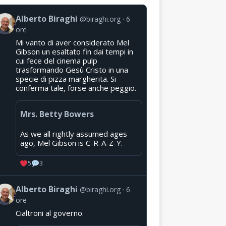
Alberto Biraghi
@biraghi.org
6
ore
Mi vanto di aver considerato Mel
Gibson un esaltato fin dai tempi in
cui fece del cinema pulp
trasformando Gesù Cristo in una
specie di pizza margherita. Si
conferma tale, forse anche peggio.
Mrs. Betty Bowers
As we all rightly assumed ages
ago, Mel Gibson is C-R-A-Z-Y.
5
3
Alberto Biraghi
@biraghi.org
6
ore
Cialtroni al governo.