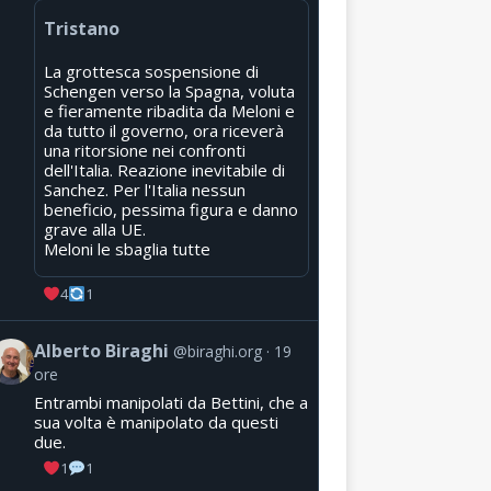
Tristano
La grottesca sospensione di
Schengen verso la Spagna, voluta
e fieramente ribadita da Meloni e
da tutto il governo, ora riceverà
una ritorsione nei confronti
dell'Italia. Reazione inevitabile di
Sanchez. Per l'Italia nessun
beneficio, pessima figura e danno
grave alla UE.
Meloni le sbaglia tutte
4
1
Alberto Biraghi
@biraghi.org
19
ore
Entrambi manipolati da Bettini, che a
sua volta è manipolato da questi
due.
1
1