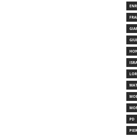
ENR
FRA
GIA
GIU
HO
ISR
LOR
MAT
MOB
MON
PD
PIE