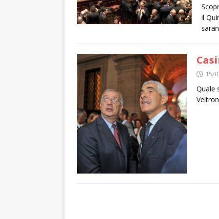
Scopr
il Qu
saran
Casi
15/0
Quale s
Veltron