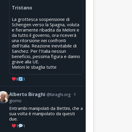
Tristano
La grottesca sospensione di
Schengen verso la Spagna, voluta
e fieramente ribadita da Meloni e
da tutto il governo, ora riceverà
una ritorsione nei confronti
dell'Italia. Reazione inevitabile di
Sanchez. Per l'Italia nessun
beneficio, pessima figura e danno
grave alla UE.
Meloni le sbaglia tutte
8
3
Alberto Biraghi
@biraghi.org
1
giorno
Entrambi manipolati da Bettini, che a
sua volta è manipolato da questi
due.
1
1