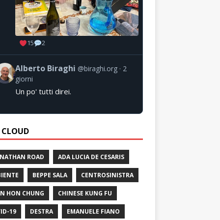
15
2
Alberto Biraghi
@biraghi.org
2
giorni
Un po' tutti direi.
 CLOUD
 NATHAN ROAD
ADA LUCIA DE CESARIS
IENTE
BEPPE SALA
CENTROSINISTRA
N HON CHUNG
CHINESE KUNG FU
ID-19
DESTRA
EMANUELE FIANO