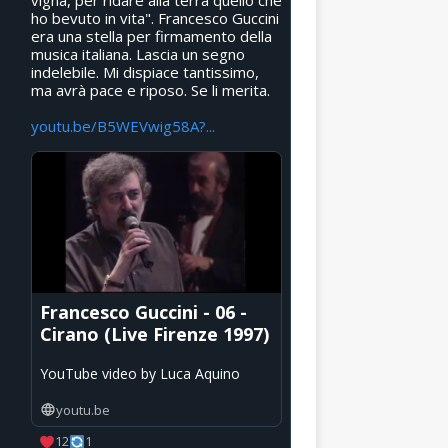
vigna, per ridare alla terra quello che
ho bevuto in vita". Francesco Guccini
era una stella per firmamento della
musica italiana. Lascia un segno
indelebile. Mi dispiace tantissimo,
ma avrà pace e riposo. Se li merita.
youtu.be/B5WEVwig58A?...
Francesco Guccini - 06 -
Cirano (Live Firenze 1997)
YouTube video by Luca Aquino
youtu.be
12
1