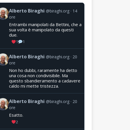
Alberto Biraghi
@biraghi.org
14
ore
Entrambi manipolati da Bettini, che a
sua volta è manipolato da questi
due.
1
1
Alberto Biraghi
@biraghi.org
20
ore
Non ho dubbi, raramente ha detto
una cosa non condivisibile. Ma
questo sbandieramento a cadavere
caldo mi mette tristezza.
Alberto Biraghi
@biraghi.org
20
ore
Esatto.
2