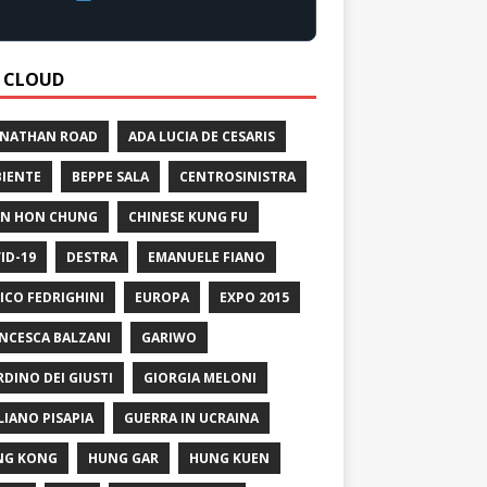
 CLOUD
 NATHAN ROAD
ADA LUCIA DE CESARIS
IENTE
BEPPE SALA
CENTROSINISTRA
N HON CHUNG
CHINESE KUNG FU
ID-19
DESTRA
EMANUELE FIANO
ICO FEDRIGHINI
EUROPA
EXPO 2015
NCESCA BALZANI
GARIWO
RDINO DEI GIUSTI
GIORGIA MELONI
LIANO PISAPIA
GUERRA IN UCRAINA
NG KONG
HUNG GAR
HUNG KUEN