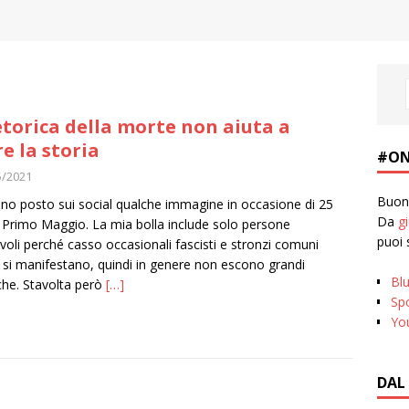
etorica della morte non aiuta a
re la storia
#ON
5/2021
Buona
no posto sui social qualche immagine in occasione di 25
Da
g
e Primo Maggio. La mia bolla include solo persone
puoi 
voli perché casso occasionali fascisti e stronzi comuni
si manifestano, quindi in genere non escono grandi
Bl
he. Stavolta però
[…]
Spo
Yo
DAL