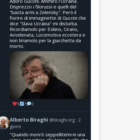
Adoro Guccini. Ammiro l'Ucraina.
Disprezzo i filorussi e quelli del
"basta armi a Zelensky". Però il
fiorire di immaginette di Guccini che
dice "Slava Ucraina" mi disturba.
Ricordiamolo per Eskino, Cirano,
Avvelenata, Locomotiva eccetera e
non tiriamolo per la giacchetta da
morto.
5
1
2
Alberto Biraghi
@biraghi.org
2
giorni
"Quando morirò seppellitemi in una