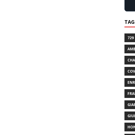
TAG
729
AMB
CHA
COV
ENR
FRA
GIA
GIU
HO