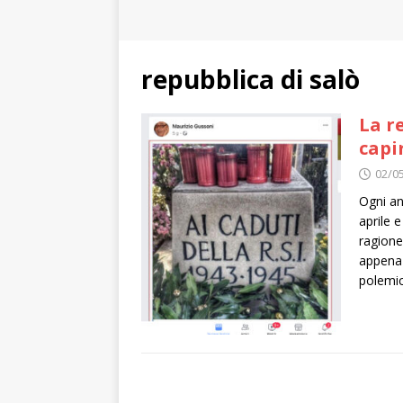
repubblica di salò
La r
capi
02/0
Ogni an
aprile 
ragione
appena 
polemic