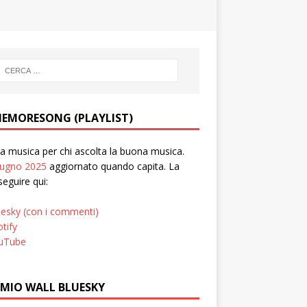
EMORESONG (PLAYLIST)
 musica per chi ascolta la buona musica.
iugno 2025
aggiornato quando capita. La
seguire qui:
uesky (con i commenti)
tify
uTube
 MIO WALL BLUESKY