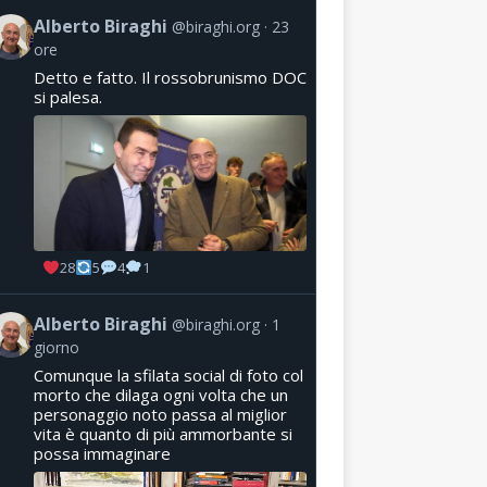
Alberto Biraghi
@biraghi.org
23
ore
Detto e fatto. Il rossobrunismo DOC
si palesa.
28
5
4
1
Alberto Biraghi
@biraghi.org
1
giorno
Comunque la sfilata social di foto col
morto che dilaga ogni volta che un
personaggio noto passa al miglior
vita è quanto di più ammorbante si
possa immaginare