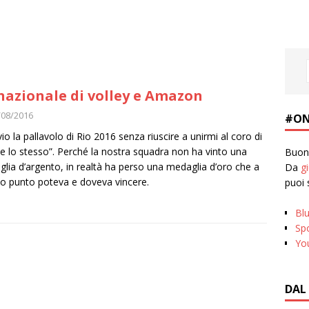
nazionale di volley e Amazon
/08/2016
#ON
vio la pallavolo di Rio 2016 senza riuscire a unirmi al coro di
ie lo stesso”. Perché la nostra squadra non ha vinto una
Buona
lia d’argento, in realtà ha perso una medaglia d’oro che a
Da
g
o punto poteva e doveva vincere.
puoi 
Bl
Spo
Yo
DAL