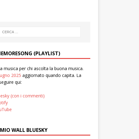
EMORESONG (PLAYLIST)
 musica per chi ascolta la buona musica.
iugno 2025
aggiornato quando capita. La
seguire qui:
uesky (con i commenti)
tify
uTube
 MIO WALL BLUESKY