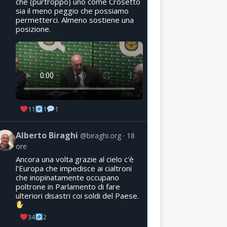
che (purtroppo) uno come Crosetto
sia il meno peggio che possiamo
permetterci. Almeno sostiene una
posizione.
11
1
1
Alberto Biraghi
@biraghi.org
18
ore
Ancora una volta grazie al cielo c'è
l'Europa che impedisce ai cialtroni
che inopinatamente occupano
poltrone in Parlamento di fare
ulteriori disastri coi soldi del Paese.
34
2