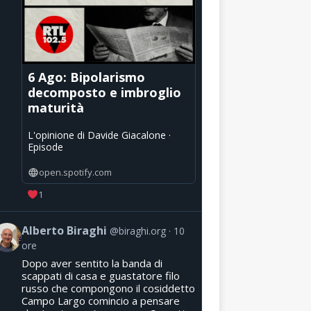
6 Ago: Bipolarismo
decomposto e imbroglio
maturità
L'opinione di Davide Giacalone ·
Episode
open.spotify.com
1
Alberto Biraghi
@biraghi.org
10
ore
Dopo aver sentito la banda di
scappati di casa e guastatore filo
russo che compongono il cosiddetto
Campo Largo comincio a pensare