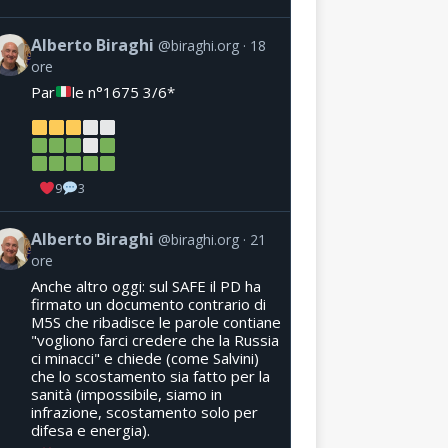
Alberto Biraghi
@biraghi.org
18
ore
Par
le n°1675 3/6*
9
3
Alberto Biraghi
@biraghi.org
21
ore
Anche altro oggi: sul SAFE il PD ha
firmato un documento contrario di
M5S che ribadisce le parole contiane
"vogliono farci credere che la Russia
ci minacci" e chiede (come Salvini)
che lo scostamento sia fatto per la
sanità (impossibile, siamo in
infrazione, scostamento solo per
difesa e energia).