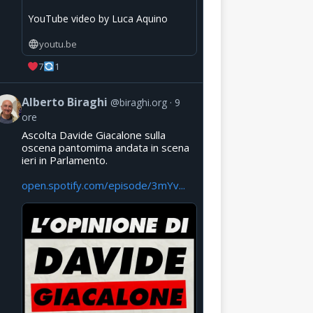
YouTube video by Luca Aquino
youtu.be
7
1
Alberto Biraghi
@biraghi.org
9
ore
Ascolta Davide Giacalone sulla
oscena pantomima andata in scena
ieri in Parlamento.
open.spotify.com/episode/3mYv...