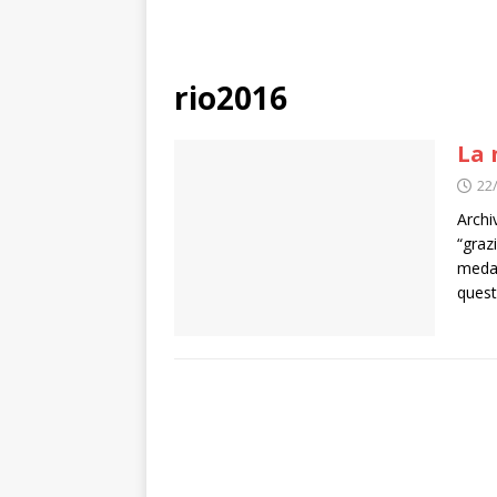
rio2016
La 
22
Archi
“graz
medag
quest