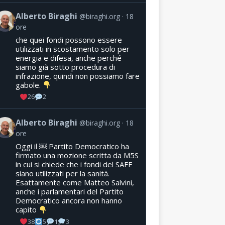
Alberto Biraghi
@biraghi.org
18
ore
che quei fondi possono essere
utilizzati in scostamento solo per
energia e difesa, anche perché
siamo già sotto procedura di
infrazione, quindi non possiamo fare
gabole.
26
2
Alberto Biraghi
@biraghi.org
18
ore
Oggi il ￼ Partito Democratico ha
firmato una mozione scritta da M5S
in cui si chiede che i fondi del SAFE
siano utilizzati per la sanità.
Esattamente come Matteo Salvini,
anche i parlamentari del Partito
Democratico ancora non hanno
capito
38
5
1
3