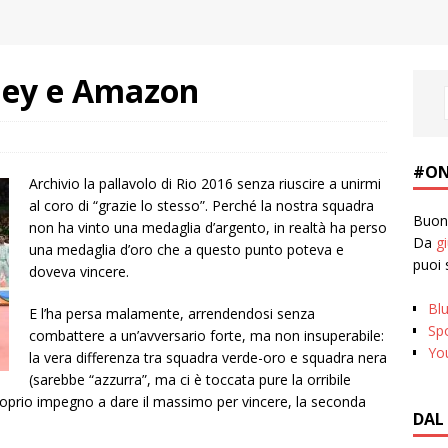
lley e Amazon
#ON
Archivio la pallavolo di Rio 2016 senza riuscire a unirmi
al coro di “grazie lo stesso”. Perché la nostra squadra
Buona
non ha vinto una medaglia d’argento, in realtà ha perso
Da
g
una medaglia d’oro che a questo punto poteva e
puoi 
doveva vincere.
Bl
E l’ha persa malamente, arrendendosi senza
Spo
combattere a un’avversario forte, ma non insuperabile:
Yo
la vera differenza tra squadra verde-oro e squadra nera
(sarebbe “azzurra”, ma ci è toccata pure la orribile
proprio impegno a dare il massimo per vincere, la seconda
DAL