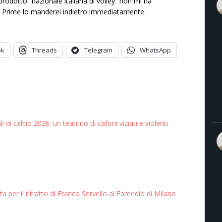
l prodotto “nazionale italiana di volley” non mi ha
n Prime lo manderei indietro immediatamente.
ok
Threads
Telegram
WhatsApp
i di calcio 2026: un teatrino di cafoni viziati e violenti
a per il ritratto di Franco Servello al Famedio di Milano