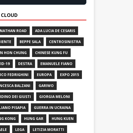
 CLOUD
 NATHAN ROAD
ADA LUCIA DE CESARIS
IENTE
BEPPE SALA
CENTROSINISTRA
N HON CHUNG
CHINESE KUNG FU
ID-19
DESTRA
EMANUELE FIANO
ICO FEDRIGHINI
EUROPA
EXPO 2015
NCESCA BALZANI
GARIWO
RDINO DEI GIUSTI
GIORGIA MELONI
LIANO PISAPIA
GUERRA IN UCRAINA
NG KONG
HUNG GAR
HUNG KUEN
AELE
LEGA
LETIZIA MORATTI