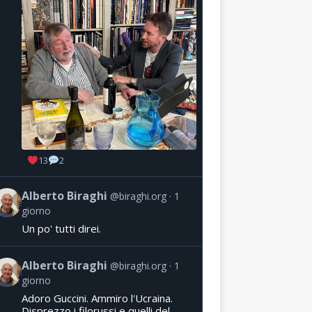
13
2
Alberto Biraghi
@biraghi.org
1
giorno
Un po' tutti direi.
Alberto Biraghi
@biraghi.org
1
giorno
Adoro Guccini. Ammiro l'Ucraina.
Disprezzo i filorussi e quelli del