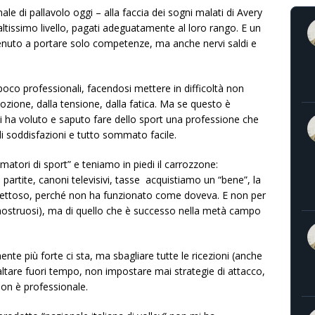
ale di pallavolo oggi – alla faccia dei sogni malati di Avery
ltissimo livello, pagati adeguatamente al loro rango. E un
enuto a portare solo competenze, ma anche nervi saldi e
i poco professionali, facendosi mettere in difficoltà non
mozione, dalla tensione, dalla fatica. Ma se questo è
hi ha voluto e saputo fare dello sport una professione che
 di soddisfazioni e tutto sommato facile.
nsumatori di sport” e teniamo in piedi il carrozzone:
 partite, canoni televisivi, tasse acquistiamo un “bene”, la
difettoso, perché non ha funzionato come doveva. E non per
ostruosi), ma di quello che è successo nella metà campo
te più forte ci sta, ma sbagliare tutte le ricezioni (anche
e, saltare fuori tempo, non impostare mai strategie di attacco,
non è professionale.