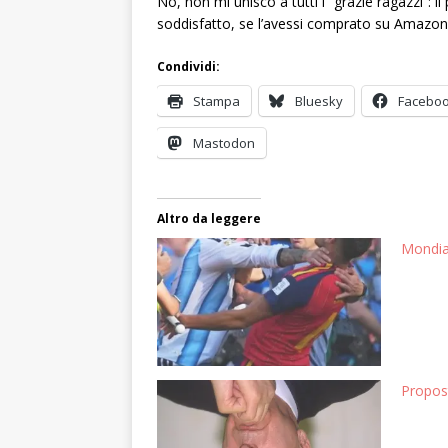
No, non mi unisco a tutti i “grazie ragazzi”: i
soddisfatto, se l’avessi comprato su Amazo
Condividi:
Stampa
Bluesky
Facebo
Mastodon
Altro da leggere
Mondial
Propost