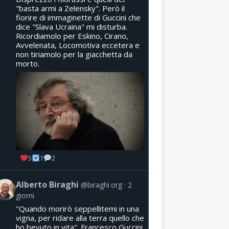
"basta armi a Zelensky". Però il
fiorire di immaginette di Guccini che
dice "Slava Ucraina" mi disturba.
Ricordiamolo per Eskino, Cirano,
Avvelenata, Locomotiva eccetera e
non tiriamolo per la giacchetta da
morto.
5
1
2
Alberto Biraghi
@biraghi.org
2
giorni
"Quando morirò seppellitemi in una
vigna, per ridare alla terra quello che
ho bevuto in vita". Francesco Guccini