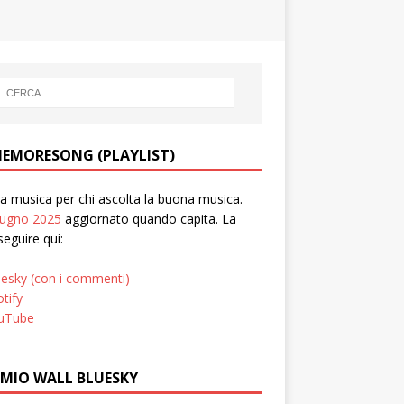
EMORESONG (PLAYLIST)
 musica per chi ascolta la buona musica.
iugno 2025
aggiornato quando capita. La
seguire qui:
uesky (con i commenti)
tify
uTube
 MIO WALL BLUESKY