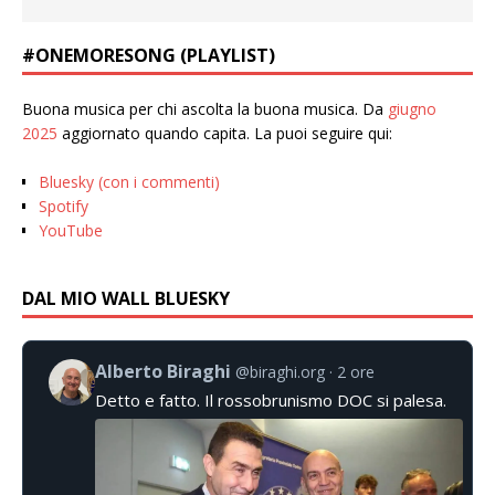
#ONEMORESONG (PLAYLIST)
Buona musica per chi ascolta la buona musica. Da
giugno
2025
aggiornato quando capita. La puoi seguire qui:
Bluesky (con i commenti)
Spotify
YouTube
DAL MIO WALL BLUESKY
Alberto Biraghi
@biraghi.org
2 ore
Detto e fatto. Il rossobrunismo DOC si palesa.