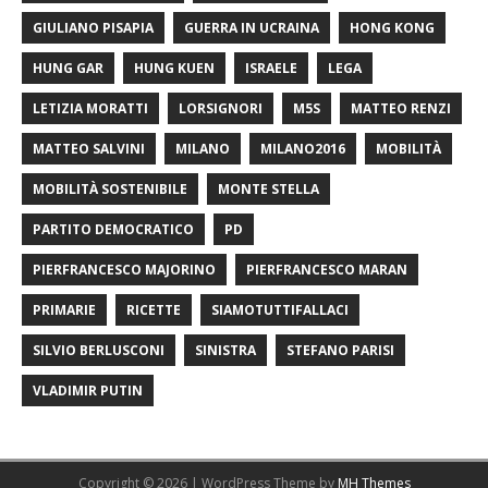
GIULIANO PISAPIA
GUERRA IN UCRAINA
HONG KONG
HUNG GAR
HUNG KUEN
ISRAELE
LEGA
LETIZIA MORATTI
LORSIGNORI
M5S
MATTEO RENZI
MATTEO SALVINI
MILANO
MILANO2016
MOBILITÀ
MOBILITÀ SOSTENIBILE
MONTE STELLA
PARTITO DEMOCRATICO
PD
PIERFRANCESCO MAJORINO
PIERFRANCESCO MARAN
PRIMARIE
RICETTE
SIAMOTUTTIFALLACI
SILVIO BERLUSCONI
SINISTRA
STEFANO PARISI
VLADIMIR PUTIN
Copyright © 2026 | WordPress Theme by
MH Themes