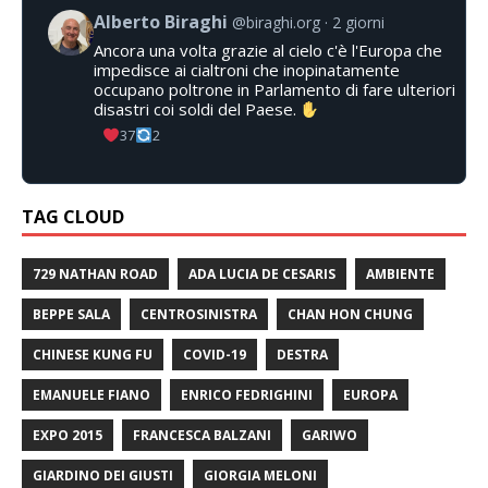
Alberto Biraghi
@biraghi.org
2 giorni
Ancora una volta grazie al cielo c'è l'Europa che
impedisce ai cialtroni che inopinatamente
occupano poltrone in Parlamento di fare ulteriori
disastri coi soldi del Paese.
37
2
TAG CLOUD
729 NATHAN ROAD
ADA LUCIA DE CESARIS
AMBIENTE
BEPPE SALA
CENTROSINISTRA
CHAN HON CHUNG
CHINESE KUNG FU
COVID-19
DESTRA
EMANUELE FIANO
ENRICO FEDRIGHINI
EUROPA
EXPO 2015
FRANCESCA BALZANI
GARIWO
GIARDINO DEI GIUSTI
GIORGIA MELONI