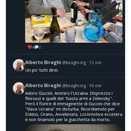
4
2
Alberto Biraghi
@biraghi.org
12 ore
Un po' tutti direi.
Alberto Biraghi
@biraghi.org
16 ore
Adoro Guccini. Ammiro l'Ucraina. Disprezzo i
filorussi e quelli del "basta armi a Zelensky".
Però il fiorire di immaginette di Guccini che dice
"Slava Ucraina" mi disturba. Ricordiamolo per
Eskino, Cirano, Avvelenata, Locomotiva eccetera
e non tiriamolo per la giacchetta da morto.