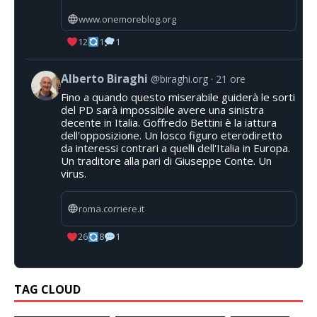
www.onemoreblog.org
12
1
1
Alberto Biraghi
@biraghi.org
21 ore
Fino a quando questo miserabile guiderà le sorti
del PD sarà impossibile avere una sinistra
decente in Italia. Goffredo Bettini è la iattura
dell'opposizione. Un losco figuro eterodiretto
da interessi contrari a quelli dell'Italia in Europa.
Un traditore alla pari di Giuseppe Conte. Un
virus.
roma.corriere.it
26
8
1
TAG CLOUD