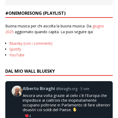
#ONEMORESONG (PLAYLIST)
Buona musica per chi ascolta la buona musica. Da
giugno
2025
aggiornato quando capita. La puoi seguire qui:
Bluesky (con i commenti)
Spotify
YouTube
DAL MIO WALL BLUESKY
Alberto Biraghi
@biraghi.org
5 ore
Ancora una volta grazie al cielo c'è l'Europa che
impedisce ai cialtroni che inopinatamente
occupano poltrone in Parlamento di fare ulteriori
disastri coi soldi del Paese.
4