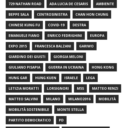
729 NATHAN ROAD
ADA LUCIA DE CESARIS
AMBIENTE
BEPPE SALA
CENTROSINISTRA
CHAN HON CHUNG
CHINESE KUNG FU
COVID-19
DESTRA
EMANUELE FIANO
ENRICO FEDRIGHINI
EUROPA
EXPO 2015
FRANCESCA BALZANI
GARIWO
GIARDINO DEI GIUSTI
GIORGIA MELONI
GIULIANO PISAPIA
GUERRA IN UCRAINA
HONG KONG
HUNG GAR
HUNG KUEN
ISRAELE
LEGA
LETIZIA MORATTI
LORSIGNORI
M5S
MATTEO RENZI
MATTEO SALVINI
MILANO
MILANO2016
MOBILITÀ
MOBILITÀ SOSTENIBILE
MONTE STELLA
PARTITO DEMOCRATICO
PD