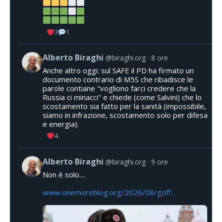
3
1
Alberto Biraghi
@biraghi.org
8 ore
Anche altro oggi: sul SAFE il PD ha firmato un
documento contrario di M5S che ribadisce le
parole contiane "vogliono farci credere che la
Russia ci minacci" e chiede (come Salvini) che lo
scostamento sia fatto per la sanità (impossibile,
siamo in infrazione, scostamento solo per difesa
e energia).
4
Alberto Biraghi
@biraghi.org
9 ore
Non è solo....
www.onemoreblog.org/2026/08/goff...