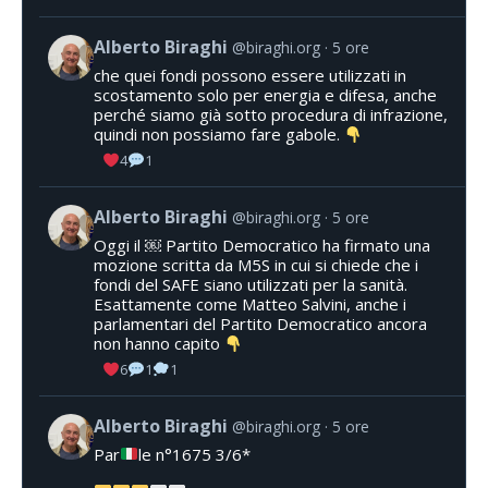
Alberto Biraghi
@biraghi.org
5 ore
che quei fondi possono essere utilizzati in
scostamento solo per energia e difesa, anche
perché siamo già sotto procedura di infrazione,
quindi non possiamo fare gabole.
4
1
Alberto Biraghi
@biraghi.org
5 ore
Oggi il ￼ Partito Democratico ha firmato una
mozione scritta da M5S in cui si chiede che i
fondi del SAFE siano utilizzati per la sanità.
Esattamente come Matteo Salvini, anche i
parlamentari del Partito Democratico ancora
non hanno capito
6
1
1
Alberto Biraghi
@biraghi.org
5 ore
Par
le n°1675 3/6*