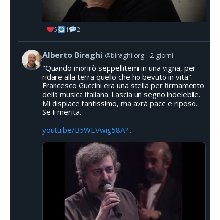
5
1
2
Alberto Biraghi
@biraghi.org
2 giorni
"Quando morirò seppellitemi in una vigna, per
ridare alla terra quello che ho bevuto in vita".
Francesco Guccini era una stella per firmamento
della musica italiana. Lascia un segno indelebile.
Mi dispiace tantissimo, ma avrà pace e riposo.
Se li merita.
youtu.be/B5WEVwig58A?...