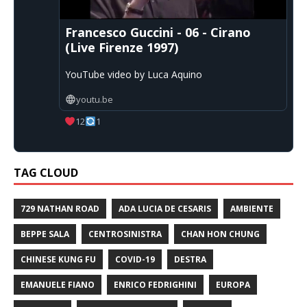
Francesco Guccini - 06 - Cirano
(Live Firenze 1997)
YouTube video by Luca Aquino
youtu.be
12
1
TAG CLOUD
729 NATHAN ROAD
ADA LUCIA DE CESARIS
AMBIENTE
BEPPE SALA
CENTROSINISTRA
CHAN HON CHUNG
CHINESE KUNG FU
COVID-19
DESTRA
EMANUELE FIANO
ENRICO FEDRIGHINI
EUROPA