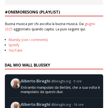
#ONEMORESONG (PLAYLIST)
Buona musica per chi ascolta la buona musica. Da
giugno
2025
aggiornato quando capita. La puoi seguire qui:
Bluesky (con i commenti)
Spotify
YouTube
DAL MIO WALL BLUESKY
Alberto Biraghi
@biraghi.org
9 ore
Entrambi manipolati da Bettini, che a sua volta è
manipolato da questi due.
Alberto Biraghi
@biraghi.org
16 ore