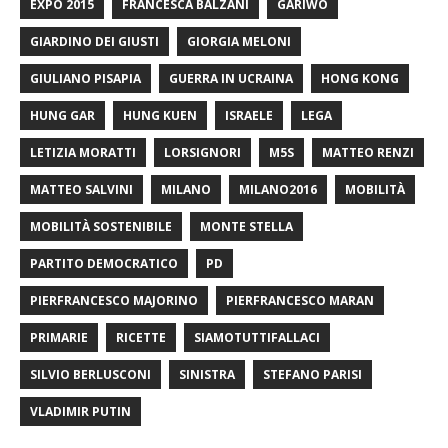
EXPO 2015
FRANCESCA BALZANI
GARIWO
GIARDINO DEI GIUSTI
GIORGIA MELONI
GIULIANO PISAPIA
GUERRA IN UCRAINA
HONG KONG
HUNG GAR
HUNG KUEN
ISRAELE
LEGA
LETIZIA MORATTI
LORSIGNORI
M5S
MATTEO RENZI
MATTEO SALVINI
MILANO
MILANO2016
MOBILITÀ
MOBILITÀ SOSTENIBILE
MONTE STELLA
PARTITO DEMOCRATICO
PD
PIERFRANCESCO MAJORINO
PIERFRANCESCO MARAN
PRIMARIE
RICETTE
SIAMOTUTTIFALLACI
SILVIO BERLUSCONI
SINISTRA
STEFANO PARISI
VLADIMIR PUTIN