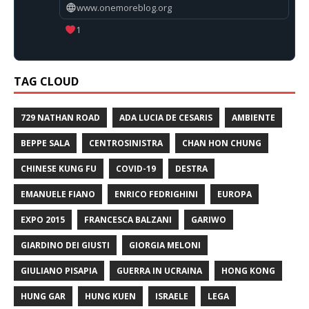
www.onemoreblog.org
1
TAG CLOUD
729 NATHAN ROAD
ADA LUCIA DE CESARIS
AMBIENTE
BEPPE SALA
CENTROSINISTRA
CHAN HON CHUNG
CHINESE KUNG FU
COVID-19
DESTRA
EMANUELE FIANO
ENRICO FEDRIGHINI
EUROPA
EXPO 2015
FRANCESCA BALZANI
GARIWO
GIARDINO DEI GIUSTI
GIORGIA MELONI
GIULIANO PISAPIA
GUERRA IN UCRAINA
HONG KONG
HUNG GAR
HUNG KUEN
ISRAELE
LEGA