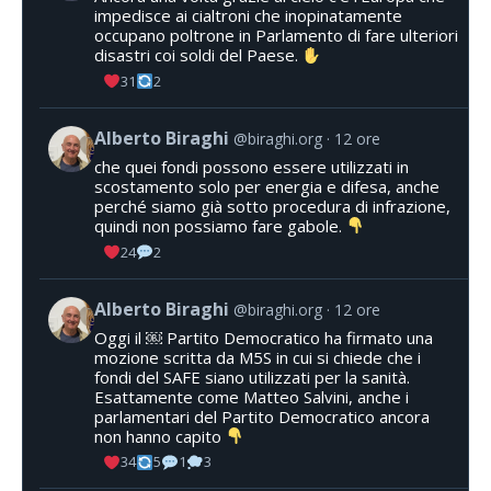
impedisce ai cialtroni che inopinatamente
occupano poltrone in Parlamento di fare ulteriori
disastri coi soldi del Paese.
31
2
Alberto Biraghi
@biraghi.org
12 ore
che quei fondi possono essere utilizzati in
scostamento solo per energia e difesa, anche
perché siamo già sotto procedura di infrazione,
quindi non possiamo fare gabole.
24
2
Alberto Biraghi
@biraghi.org
12 ore
Oggi il ￼ Partito Democratico ha firmato una
mozione scritta da M5S in cui si chiede che i
fondi del SAFE siano utilizzati per la sanità.
Esattamente come Matteo Salvini, anche i
parlamentari del Partito Democratico ancora
non hanno capito
34
5
1
3