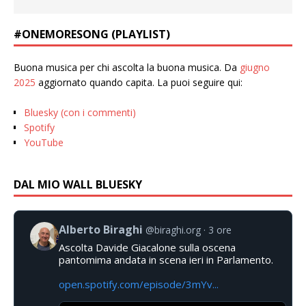
#ONEMORESONG (PLAYLIST)
Buona musica per chi ascolta la buona musica. Da
giugno
2025
aggiornato quando capita. La puoi seguire qui:
Bluesky (con i commenti)
Spotify
YouTube
DAL MIO WALL BLUESKY
Alberto Biraghi
@biraghi.org
3 ore
Ascolta Davide Giacalone sulla oscena
pantomima andata in scena ieri in Parlamento.
open.spotify.com/episode/3mYv...