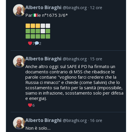
Alberto Biraghi
@biraghi.org
12 ore
Par
le n°1675 3/6*
7
2
Alberto Biraghi
@biraghi.org
15 ore
Anche altro oggi: sul SAFE il PD ha firmato un
documento contrario di M5S che ribadisce le
parole contiane "vogliono farci credere che la
Russia ci minacci" e chiede (come Salvini) che lo
scostamento sia fatto per la sanità (impossibile,
siamo in infrazione, scostamento solo per difesa
e energia).
6
Alberto Biraghi
@biraghi.org
16 ore
Non è solo....