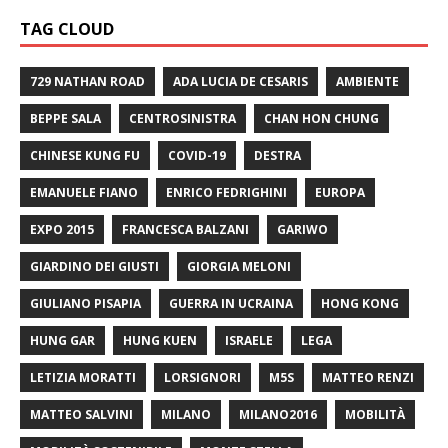
TAG CLOUD
729 NATHAN ROAD
ADA LUCIA DE CESARIS
AMBIENTE
BEPPE SALA
CENTROSINISTRA
CHAN HON CHUNG
CHINESE KUNG FU
COVID-19
DESTRA
EMANUELE FIANO
ENRICO FEDRIGHINI
EUROPA
EXPO 2015
FRANCESCA BALZANI
GARIWO
GIARDINO DEI GIUSTI
GIORGIA MELONI
GIULIANO PISAPIA
GUERRA IN UCRAINA
HONG KONG
HUNG GAR
HUNG KUEN
ISRAELE
LEGA
LETIZIA MORATTI
LORSIGNORI
M5S
MATTEO RENZI
MATTEO SALVINI
MILANO
MILANO2016
MOBILITÀ