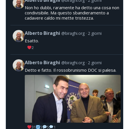
Alberto Biraghi
@biraghi.org
2 giorni
Non ho dubbi, raramente ha detto una cosa non
condivisibile. Ma questo sbandieramento a
cadavere caldo mi mette tristezza.
Alberto Biraghi
@biraghi.org
2 giorni
Esatto.
2
Alberto Biraghi
@biraghi.org
2 giorni
Detto e fatto. Il rossobrunismo DOC si palesa.
31
5
5
1