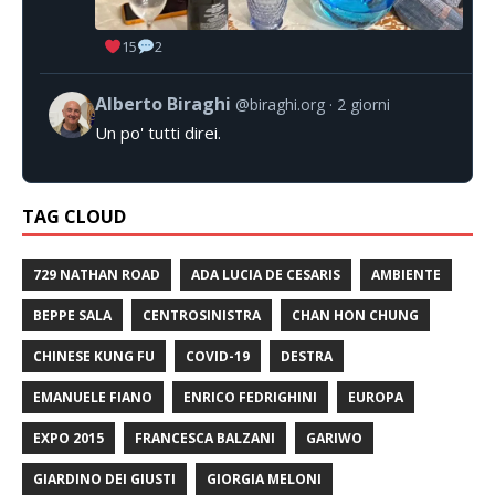
15
2
Alberto Biraghi
@biraghi.org
2 giorni
Un po' tutti direi.
TAG CLOUD
729 NATHAN ROAD
ADA LUCIA DE CESARIS
AMBIENTE
BEPPE SALA
CENTROSINISTRA
CHAN HON CHUNG
CHINESE KUNG FU
COVID-19
DESTRA
EMANUELE FIANO
ENRICO FEDRIGHINI
EUROPA
EXPO 2015
FRANCESCA BALZANI
GARIWO
GIARDINO DEI GIUSTI
GIORGIA MELONI