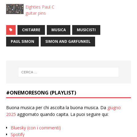
and you want to sell it at a
Eighties Paul C
reasonable price, please
guitar pins
get in touch. Gibson
Hummingbird sunburst, I
might consider a nice
CHITARRE
MUSICA
MUSICISTI
Custom Shop guitar or a
vintage one…
PAUL SIMON
SIMON AND GARFUNKEL
#ONEMORESONG (PLAYLIST)
Buona musica per chi ascolta la buona musica. Da
giugno
2025
aggiornato quando capita. La puoi seguire qui:
Bluesky (con i commenti)
Spotify