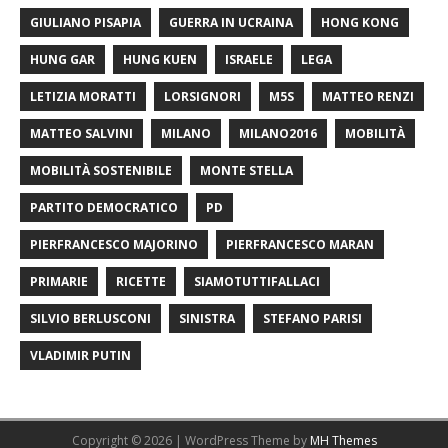
GIULIANO PISAPIA
GUERRA IN UCRAINA
HONG KONG
HUNG GAR
HUNG KUEN
ISRAELE
LEGA
LETIZIA MORATTI
LORSIGNORI
M5S
MATTEO RENZI
MATTEO SALVINI
MILANO
MILANO2016
MOBILITÀ
MOBILITÀ SOSTENIBILE
MONTE STELLA
PARTITO DEMOCRATICO
PD
PIERFRANCESCO MAJORINO
PIERFRANCESCO MARAN
PRIMARIE
RICETTE
SIAMOTUTTIFALLACI
SILVIO BERLUSCONI
SINISTRA
STEFANO PARISI
VLADIMIR PUTIN
Copyright © 2026 | WordPress Theme by
MH Themes