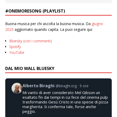
#ONEMORESONG (PLAYLIST)
Buona musica per chi ascolta la buona musica. Da
giugno
2025
aggiornato quando capita. La puoi seguire qui:
Bluesky (con i commenti)
Spotify
YouTube
DAL MIO WALL BLUESKY
Alberto Biraghi
@biraghi.org
9 ore
Mi vanto di aver considerato Mel Gibson un
esaltato fin dai tempi in cui fece del cinema pulp
trasformando Gesù Cristo in una specie di pizza
margherita. Si conferma tale, forse anche
peggio.