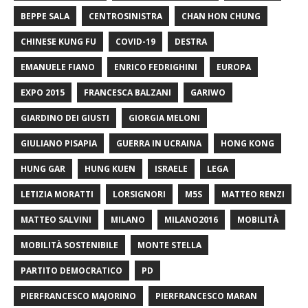
BEPPE SALA
CENTROSINISTRA
CHAN HON CHUNG
CHINESE KUNG FU
COVID-19
DESTRA
EMANUELE FIANO
ENRICO FEDRIGHINI
EUROPA
EXPO 2015
FRANCESCA BALZANI
GARIWO
GIARDINO DEI GIUSTI
GIORGIA MELONI
GIULIANO PISAPIA
GUERRA IN UCRAINA
HONG KONG
HUNG GAR
HUNG KUEN
ISRAELE
LEGA
LETIZIA MORATTI
LORSIGNORI
M5S
MATTEO RENZI
MATTEO SALVINI
MILANO
MILANO2016
MOBILITÀ
MOBILITÀ SOSTENIBILE
MONTE STELLA
PARTITO DEMOCRATICO
PD
PIERFRANCESCO MAJORINO
PIERFRANCESCO MARAN