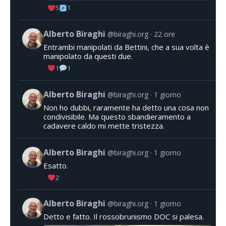
5
1
Alberto Biraghi
@biraghi.org
22 ore
Entrambi manipolati da Bettini, che a sua volta è
manipolato da questi due.
1
1
Alberto Biraghi
@biraghi.org
1 giorno
Non ho dubbi, raramente ha detto una cosa non
condivisibile. Ma questo sbandieramento a
cadavere caldo mi mette tristezza.
Alberto Biraghi
@biraghi.org
1 giorno
Esatto.
2
Alberto Biraghi
@biraghi.org
1 giorno
Detto e fatto. Il rossobrunismo DOC si palesa.