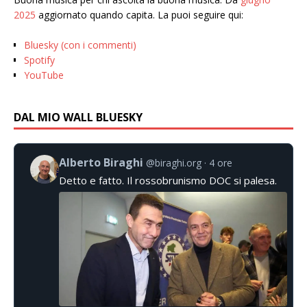
2025
aggiornato quando capita. La puoi seguire qui:
Bluesky (con i commenti)
Spotify
YouTube
DAL MIO WALL BLUESKY
Alberto Biraghi
@biraghi.org
4 ore
Detto e fatto. Il rossobrunismo DOC si palesa.