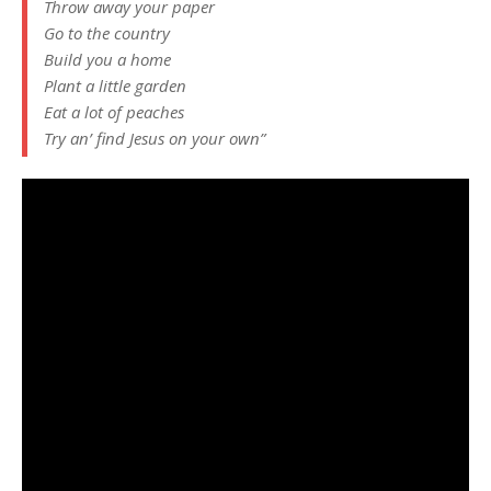
Throw away your paper
Go to the country
Build you a home
Plant a little garden
Eat a lot of peaches
Try an’ find Jesus on your own”