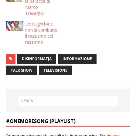
la baracca di
Marco
Travaglio?
Lori Lightfoot:
non si combatte
il razzismo col
razzismo
DISINFORMATJA
INFORMAZIONE
TALK SHOW
TELEVISIONE
#ONEMORESONG (PLAYLIST)
Buona musica per chi ascolta la buona musica. Da
giugno