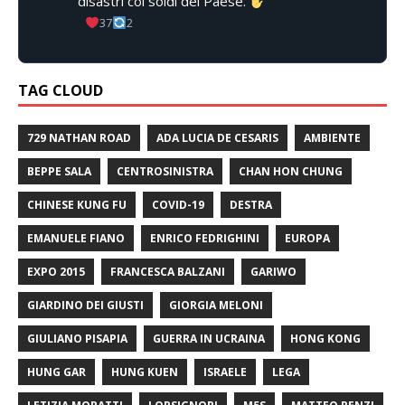
disastri coi soldi del Paese.
37
2
TAG CLOUD
729 NATHAN ROAD
ADA LUCIA DE CESARIS
AMBIENTE
BEPPE SALA
CENTROSINISTRA
CHAN HON CHUNG
CHINESE KUNG FU
COVID-19
DESTRA
EMANUELE FIANO
ENRICO FEDRIGHINI
EUROPA
EXPO 2015
FRANCESCA BALZANI
GARIWO
GIARDINO DEI GIUSTI
GIORGIA MELONI
GIULIANO PISAPIA
GUERRA IN UCRAINA
HONG KONG
HUNG GAR
HUNG KUEN
ISRAELE
LEGA