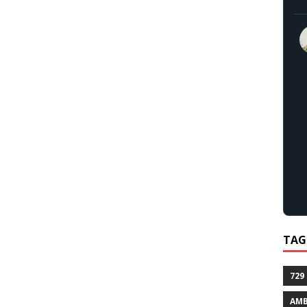
TAG
729
AMB