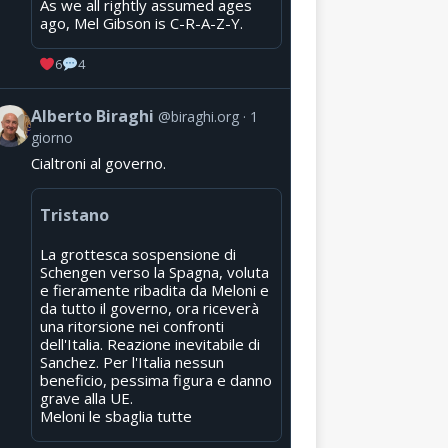
As we all rightly assumed ages
ago, Mel Gibson is C-R-A-Z-Y.
6
4
Alberto Biraghi
@biraghi.org
1
giorno
Cialtroni al governo.
Tristano
La grottesca sospensione di
Schengen verso la Spagna, voluta
e fieramente ribadita da Meloni e
da tutto il governo, ora riceverà
una ritorsione nei confronti
dell'Italia. Reazione inevitabile di
Sanchez. Per l'Italia nessun
beneficio, pessima figura e danno
grave alla UE.
Meloni le sbaglia tutte