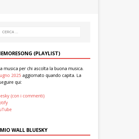
EMORESONG (PLAYLIST)
 musica per chi ascolta la buona musica.
iugno 2025
aggiornato quando capita. La
seguire qui:
uesky (con i commenti)
tify
uTube
 MIO WALL BLUESKY