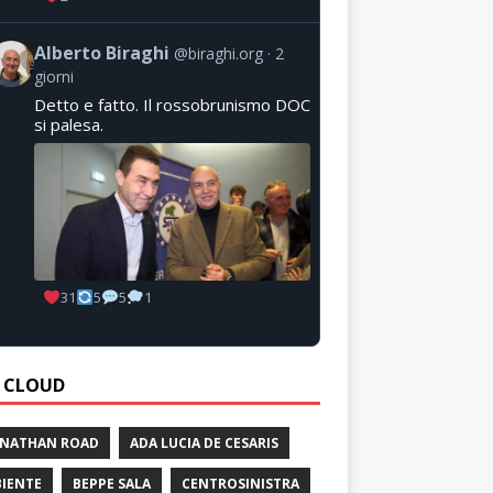
Alberto Biraghi
@biraghi.org
2
giorni
Detto e fatto. Il rossobrunismo DOC
si palesa.
31
5
5
1
 CLOUD
 NATHAN ROAD
ADA LUCIA DE CESARIS
IENTE
BEPPE SALA
CENTROSINISTRA