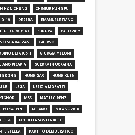
N HON CHUNG
CHINESE KUNG FU
ID-19
DESTRA
EMANUELE FIANO
ICO FEDRIGHINI
EUROPA
EXPO 2015
NCESCA BALZANI
GARIWO
RDINO DEI GIUSTI
GIORGIA MELONI
LIANO PISAPIA
GUERRA IN UCRAINA
NG KONG
HUNG GAR
HUNG KUEN
AELE
LEGA
LETIZIA MORATTI
SIGNORI
M5S
MATTEO RENZI
TEO SALVINI
MILANO
MILANO2016
ILITÀ
MOBILITÀ SOSTENIBILE
TE STELLA
PARTITO DEMOCRATICO