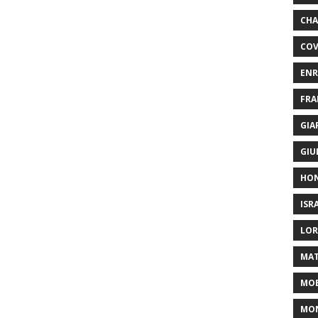
CHA
COV
ENR
FRA
GIA
GIU
HO
ISR
LOR
MAT
MOB
MON