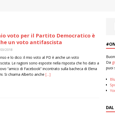
mio voto per il Partito Democratico è
he un voto antifascista
#ON
/03/2018
Buona
nso e lo dico: il mio voto al PD è anche un voto
Da
g
ascista. Le ragioni sono esposte nella risposta che ho dato a
puoi 
ovo “amico di Facebook” incontrato sulla bacheca di Elena
ani. Si chiama Alberto anche
[…]
Bl
Spo
Yo
DAL