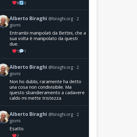
8
3
Alberto Biraghi
@biraghi.org
2
giorni
Entrambi manipolati da Bettini, che a
sua volta è manipolato da questi
due.
1
1
Alberto Biraghi
@biraghi.org
2
giorni
Non ho dubbi, raramente ha detto
una cosa non condivisibile. Ma
questo sbandieramento a cadavere
caldo mi mette tristezza.
Alberto Biraghi
@biraghi.org
2
giorni
Esatto.
2