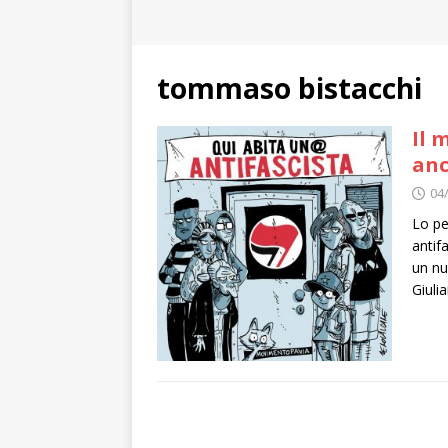
tommaso bistacchi
Il 
anc
04
Lo pe
antif
un nu
Giuli