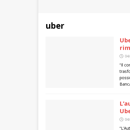
uber
Ube
rim
04
“Il c
trasf
possi
Banca
L’a
Ub
04
“L’Au