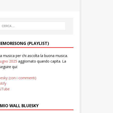
EMORESONG (PLAYLIST)
 musica per chi ascolta la buona musica.
iugno 2025
aggiornato quando capita. La
seguire qui:
uesky (con i commenti)
tify
uTube
 MIO WALL BLUESKY