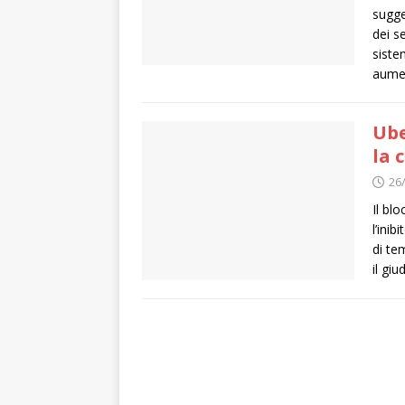
sugge
dei s
siste
aumen
Ube
la 
26
Il bl
l’inib
di te
il gi