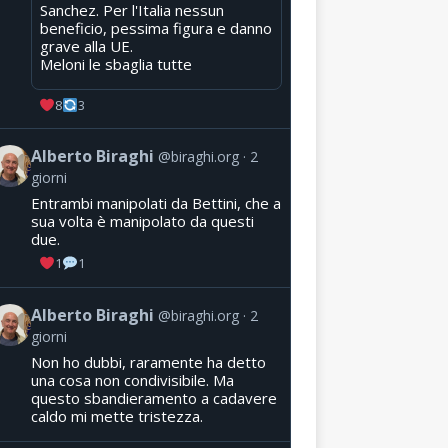
Sanchez. Per l'Italia nessun
beneficio, pessima figura e danno
grave alla UE.
Meloni le sbaglia tutte
8
3
Alberto Biraghi
@biraghi.org
2
giorni
Entrambi manipolati da Bettini, che a
sua volta è manipolato da questi
due.
1
1
Alberto Biraghi
@biraghi.org
2
giorni
Non ho dubbi, raramente ha detto
una cosa non condivisibile. Ma
questo sbandieramento a cadavere
caldo mi mette tristezza.