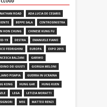
 CLOUD
 NATHAN ROAD
ADA LUCIA DE CESARIS
IENTE
BEPPE SALA
CENTROSINISTRA
N HON CHUNG
CHINESE KUNG FU
ID-19
DESTRA
EMANUELE FIANO
ICO FEDRIGHINI
EUROPA
EXPO 2015
NCESCA BALZANI
GARIWO
RDINO DEI GIUSTI
GIORGIA MELONI
LIANO PISAPIA
GUERRA IN UCRAINA
NG KONG
HUNG GAR
HUNG KUEN
AELE
LEGA
LETIZIA MORATTI
SIGNORI
M5S
MATTEO RENZI