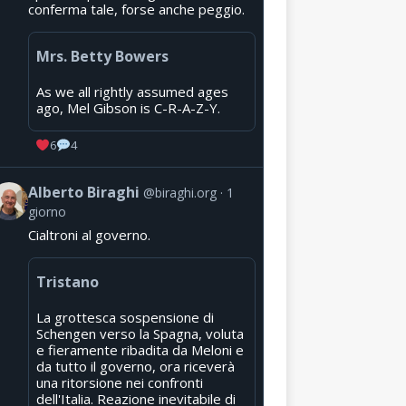
conferma tale, forse anche peggio.
Mrs. Betty Bowers
As we all rightly assumed ages
ago, Mel Gibson is C-R-A-Z-Y.
6
4
Alberto Biraghi
@biraghi.org
1
giorno
Cialtroni al governo.
Tristano
La grottesca sospensione di
Schengen verso la Spagna, voluta
e fieramente ribadita da Meloni e
da tutto il governo, ora riceverà
una ritorsione nei confronti
dell'Italia. Reazione inevitabile di