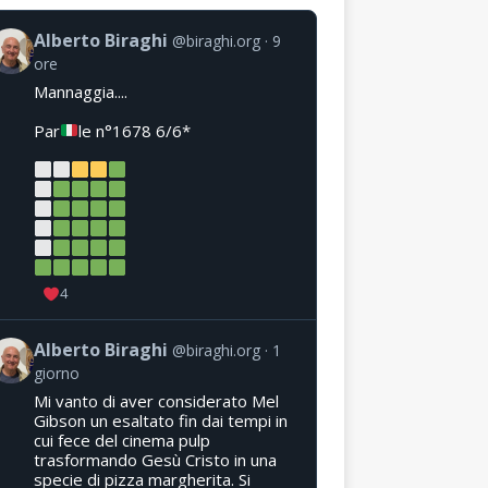
Alberto Biraghi
@biraghi.org
9
ore
Mannaggia....
Par
le n°1678 6/6*
4
Alberto Biraghi
@biraghi.org
1
giorno
Mi vanto di aver considerato Mel
Gibson un esaltato fin dai tempi in
cui fece del cinema pulp
trasformando Gesù Cristo in una
specie di pizza margherita. Si