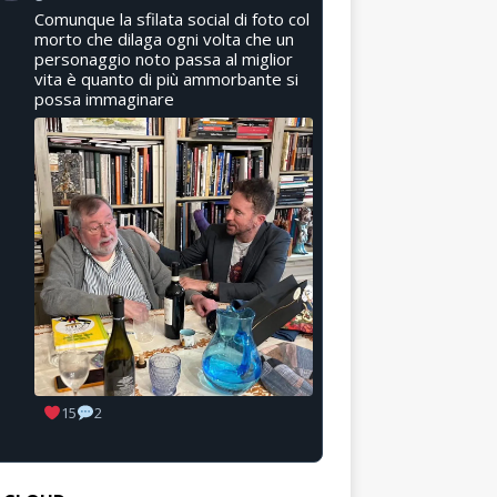
Comunque la sfilata social di foto col
morto che dilaga ogni volta che un
personaggio noto passa al miglior
vita è quanto di più ammorbante si
possa immaginare
15
2