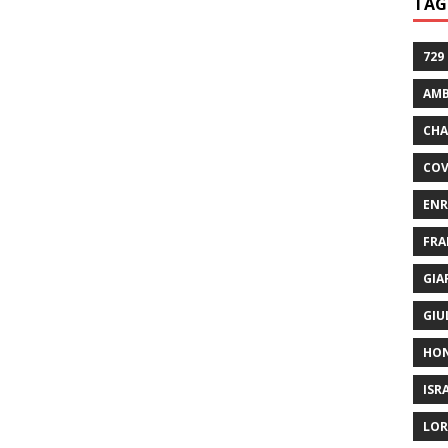
TAG
729
AMB
CHA
COV
ENR
FRA
GIA
GIU
HO
ISR
LOR