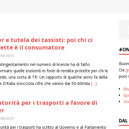
r e tutela dei tassisti: poi chi ci
ette è il consumatore
#ON
/06/2015
Buona
ontingentamento nel numero di licenze ha di fatto
Da
g
ormato quelle esistenti in fonti di rendita protette per chi le
puoi 
ede, una sorta di Tfr. Un rapporto di qualche anno fa della
 D’Italia snocciola cifre che vanno dai 50-60mila
[…]
Bl
Spo
Yo
utorità per i trasporti a favore di
er
/06/2015
DAL
torità per i trasporti ha scritto al Governo e al Parlamento