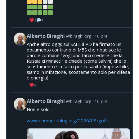
3
1
Alberto Biraghi
@biraghi.org
10 ore
Anche altro oggi: sul SAFE il PD ha firmato un
documento contrario di M5S che ribadisce le
parole contiane "vogliono farci credere che la
Russia ci minacci" e chiede (come Salvini) che lo
scostamento sia fatto per la sanità (impossibile,
siamo in infrazione, scostamento solo per difesa
e energia).
4
Alberto Biraghi
@biraghi.org
10 ore
Non è solo....
www.onemoreblog.org/2026/08/goff...