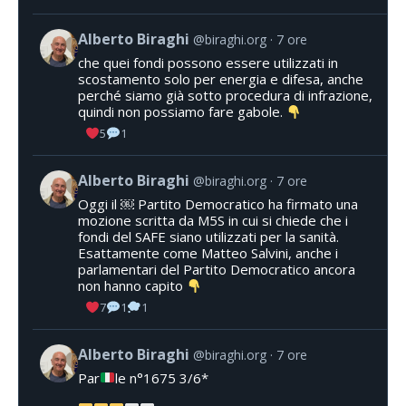
Alberto Biraghi
@biraghi.org
7 ore
che quei fondi possono essere utilizzati in
scostamento solo per energia e difesa, anche
perché siamo già sotto procedura di infrazione,
quindi non possiamo fare gabole.
5
1
Alberto Biraghi
@biraghi.org
7 ore
Oggi il ￼ Partito Democratico ha firmato una
mozione scritta da M5S in cui si chiede che i
fondi del SAFE siano utilizzati per la sanità.
Esattamente come Matteo Salvini, anche i
parlamentari del Partito Democratico ancora
non hanno capito
7
1
1
Alberto Biraghi
@biraghi.org
7 ore
Par
le n°1675 3/6*