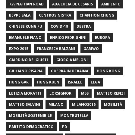
729 NATHAN ROAD
ADA LUCIA DE CESARIS
AMBIENTE
BEPPE SALA
CENTROSINISTRA
CHAN HON CHUNG
CHINESE KUNG FU
COVID-19
DESTRA
EMANUELE FIANO
ENRICO FEDRIGHINI
EUROPA
EXPO 2015
FRANCESCA BALZANI
GARIWO
GIARDINO DEI GIUSTI
GIORGIA MELONI
GIULIANO PISAPIA
GUERRA IN UCRAINA
HONG KONG
HUNG GAR
HUNG KUEN
ISRAELE
LEGA
LETIZIA MORATTI
LORSIGNORI
M5S
MATTEO RENZI
MATTEO SALVINI
MILANO
MILANO2016
MOBILITÀ
MOBILITÀ SOSTENIBILE
MONTE STELLA
PARTITO DEMOCRATICO
PD