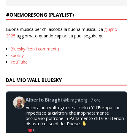
#ONEMORESONG (PLAYLIST)
Buona musica per chi ascolta la buona musica. Da
giugno
2025
aggiornato quando capita. La puoi seguire qui:
Bluesky (con i commenti)
Spotify
YouTube
DAL MIO WALL BLUESKY
Alberto Biraghi
@biraghi.org
7 ore
Ancora una volta grazie al cielo c'è l'Europa che
impedisce ai cialtroni che inopinatamente
occupano poltrone in Parlamento di fare ulteriori
disastri coi soldi del Paese.
5