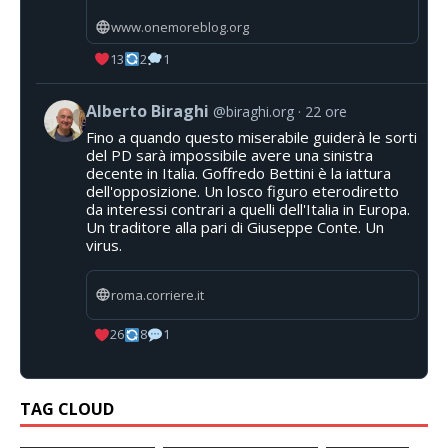
www.onemoreblog.org
13
2
1
Alberto Biraghi
@biraghi.org
22 ore
Fino a quando questo miserabile guiderà le sorti
del PD sarà impossibile avere una sinistra
decente in Italia. Goffredo Bettini è la iattura
dell'opposizione. Un losco figuro eterodiretto
da interessi contrari a quelli dell'Italia in Europa.
Un traditore alla pari di Giuseppe Conte. Un
virus.
roma.corriere.it
26
8
1
TAG CLOUD