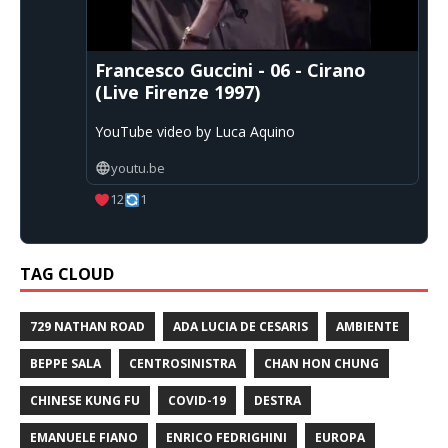
Francesco Guccini - 06 - Cirano
(Live Firenze 1997)
YouTube video by Luca Aquino
youtu.be
12
1
TAG CLOUD
729 NATHAN ROAD
ADA LUCIA DE CESARIS
AMBIENTE
BEPPE SALA
CENTROSINISTRA
CHAN HON CHUNG
CHINESE KUNG FU
COVID-19
DESTRA
EMANUELE FIANO
ENRICO FEDRIGHINI
EUROPA