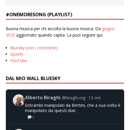
#ONEMORESONG (PLAYLIST)
Buona musica per chi ascolta la buona musica. Da
giugno
2025
aggiornato quando capita. La puoi seguire qui:
Bluesky (con i commenti)
Spotify
YouTube
DAL MIO WALL BLUESKY
Alberto Biraghi
@biraghi.org
13 ore
Entrambi manipolati da Bettini, che a sua volta è
manipolato da questi due.
1