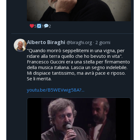
5
1
2
Alberto Biraghi
@biraghi.org
2 giorni
"Quando morirò seppellitemi in una vigna, per
ridare alla terra quello che ho bevuto in vita".
Francesco Guccini era una stella per firmamento
della musica italiana. Lascia un segno indelebile.
Mi dispiace tantissimo, ma avrà pace e riposo.
Se li merita.
youtu.be/B5WEVwig58A?...