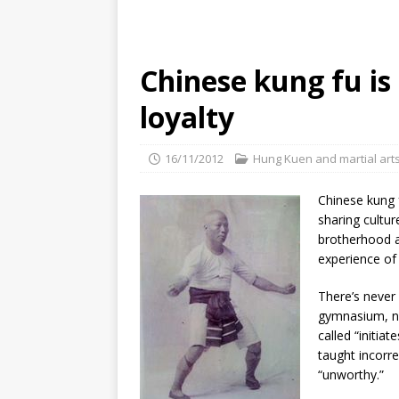
Chinese kung fu is
loyalty
16/11/2012
Hung Kuen and martial art
Chinese kung f
sharing cultu
brotherhood a
experience of 
There’s never 
gymnasium, no
called “initia
taught incorr
“unworthy.”