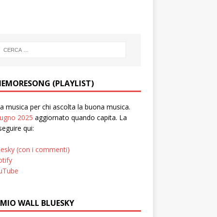
EMORESONG (PLAYLIST)
 musica per chi ascolta la buona musica.
iugno 2025
aggiornato quando capita. La
seguire qui:
uesky (con i commenti)
tify
uTube
 MIO WALL BLUESKY