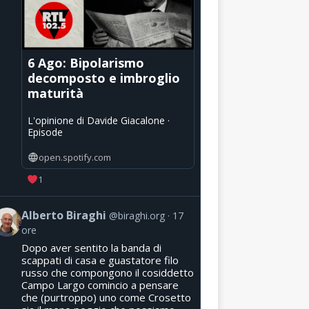
6 Ago: Bipolarismo
decomposto e imbroglio
maturità
L'opinione di Davide Giacalone ·
Episode
open.spotify.com
1
Alberto Biraghi
@biraghi.org
17
ore
Dopo aver sentito la banda di
scappati di casa e guastatore filo
russo che compongono il cosiddetto
Campo Largo comincio a pensare
che (purtroppo) uno come Crosetto