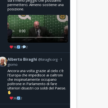
sia il meno peggio che possiamo
permetterci. Almeno sostiene una
posizione.
16
1
2
Alberto Biraghi
@biraghi.org
1
giorno
Ancora una volta grazie al cielo c'è
l'Europa che impedisce ai cialtroni
che inopinatamente occupano
poltrone in Parlamento di fare
ulteriori disastri coi soldi del Paese.
36
2