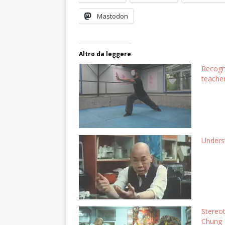
Mastodon
Altro da leggere
Recogn
teache
Unders
Stereo
Chung