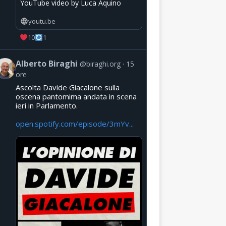
YouTube video by Luca Aquino
youtu.be
10
1
Alberto Biraghi
@biraghi.org
15
ore
Ascolta Davide Giacalone sulla
oscena pantomima andata in scena
ieri in Parlamento.
open.spotify.com/episode/3mYv...