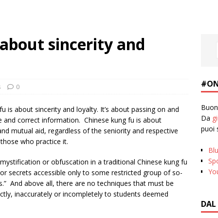
 about sincerity and
#ON
s
0
Buona
u is about sincerity and loyalty. It’s about passing on and
Da
g
re and correct information. Chinese kung fu is about
puoi 
nd mutual aid, regardless of the seniority and respective
those who practice it.
Bl
Spo
mystification or obfuscation in a traditional Chinese kung fu
Yo
r secrets accessible only to some restricted group of so-
tes.” And above all, there are no techniques that must be
ectly, inaccurately or incompletely to students deemed
DAL