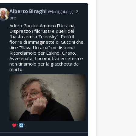
Alberto Biraghi
@biraghi.org
2
ore
Adoro Guccini. Ammiro l'Ucraina.
Disprezzo i filorussi e quelli del
"basta armi a Zelensky". Però il
fiorire di immaginette di Guccini che
dice "Slava Ucraina" mi disturba.
Ricordiamolo per Eskino, Cirano,
Avvelenata, Locomotiva eccetera e
non tiriamolo per la giacchetta da
morto.
1
1