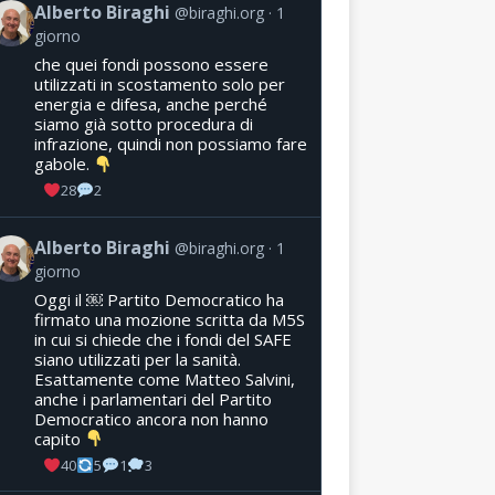
Alberto Biraghi
@biraghi.org
1
giorno
che quei fondi possono essere
utilizzati in scostamento solo per
energia e difesa, anche perché
siamo già sotto procedura di
infrazione, quindi non possiamo fare
gabole.
28
2
Alberto Biraghi
@biraghi.org
1
giorno
Oggi il ￼ Partito Democratico ha
firmato una mozione scritta da M5S
in cui si chiede che i fondi del SAFE
siano utilizzati per la sanità.
Esattamente come Matteo Salvini,
anche i parlamentari del Partito
Democratico ancora non hanno
capito
40
5
1
3