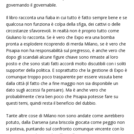
governando il governabile.
Il libro racconta una fiaba in cui tutto è fatto sempre bene e se
qualcosa non funziona è colpa della sfiga, dei cattivi o delle
circostanze sfavorevoli. In realtà non è proprio tutto come
Giuliano lo racconta. Se è vero che Expo era una bomba
pronta a esplodere ricoprendo di merda Milano, se è vero che
Pisapia non ha responsabilità sul pregresso, è anche vero che
dopo gli scandali alcune figure chiave sono rimaste al loro
posto e che sono stati fatti accordi molto discutibili con i soliti
supporter della politica. E soprattutto che la gestione di Expo è
comunque troppo poco trasparente per essere vissuta bene
dalla città (il fatto che a fine maggio non sia disponibile un
dato sugli accessi fa pensare). Ma è anche vero che
probabilmente c’era ben poco che Pisapia potesse fare su
questi temi, quindi resta il beneficio del dubbio.
Tante altre cose di Milano non sono andate come avrebbero
potuto, dalla Darsena (una briscola giocata come peggio non
si poteva, puntando sul confronto comunque vincente con lo