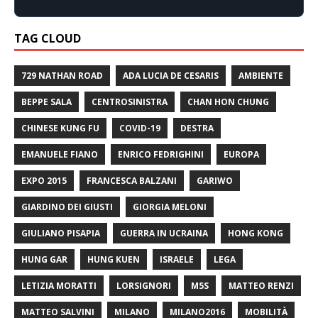
TAG CLOUD
729 NATHAN ROAD
ADA LUCIA DE CESARIS
AMBIENTE
BEPPE SALA
CENTROSINISTRA
CHAN HON CHUNG
CHINESE KUNG FU
COVID-19
DESTRA
EMANUELE FIANO
ENRICO FEDRIGHINI
EUROPA
EXPO 2015
FRANCESCA BALZANI
GARIWO
GIARDINO DEI GIUSTI
GIORGIA MELONI
GIULIANO PISAPIA
GUERRA IN UCRAINA
HONG KONG
HUNG GAR
HUNG KUEN
ISRAELE
LEGA
LETIZIA MORATTI
LORSIGNORI
M5S
MATTEO RENZI
MATTEO SALVINI
MILANO
MILANO2016
MOBILITÀ