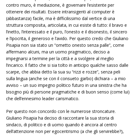
contro muro, è mediazione, è governare l’esistente per
ottenere dei risultati. Essere intransigenti al computer è
(abbastanza) facile, ma è difficilissimo dal vertice di una
struttura composita, articolata, in cui esiste di tutto: il bravo e
l’inetto, l’interessato e il puro, l’onesto e il disonesto, il sincero
e l’ipocrita, il generoso e l’avido. Per questo credo che Giuliano
Pisapia non sia stato un “ometto onesto senza palle”, come
affermano alcuni, ma un uomo pragmatico, deciso a
impegnarsi a termine per la città e a svolgere al meglio
l’incarico. Il fatto che si sia tolto in anticipo qualche sasso dalle
scarpe, che abbia detto la sua su “rizzi e rozze”, senza peli
sulla lingua (anche se con il consueto garbo) dichiara – a mio
avviso – un suo impegno politico futuro in una sinistra che ha
bisogno più di persone pragmatiche e di buon senso (come lui)
che dell’ennesimo leader carismatico.
Per questo non concordo con le numerose stroncature.
Giuliano Pisapia ha deciso di raccontare la sua storia di
sindaco, di politico e di uomo quando è ancora al centro
dell’attenzione non per egocentrismo (a che gli servirebbe?),