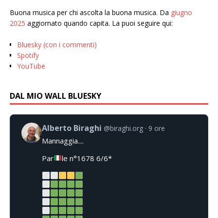
Buona musica per chi ascolta la buona musica. Da
giugno
2025
aggiornato quando capita. La puoi seguire qui:
Bluesky (con i commenti)
Spotify
YouTube
DAL MIO WALL BLUESKY
Alberto Biraghi
@biraghi.org
9 ore
Mannaggia....
Par
le n°1678 6/6*