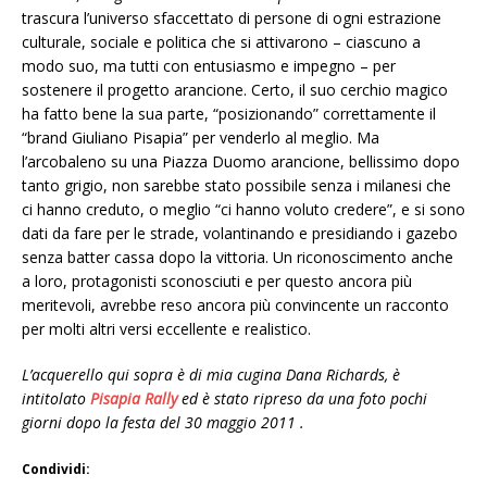
trascura l’universo sfaccettato di persone di ogni estrazione
culturale, sociale e politica che si attivarono – ciascuno a
modo suo, ma tutti con entusiasmo e impegno – per
sostenere il progetto arancione. Certo, il suo cerchio magico
ha fatto bene la sua parte, “posizionando” correttamente il
“brand Giuliano Pisapia” per venderlo al meglio. Ma
l’arcobaleno su una Piazza Duomo arancione, bellissimo dopo
tanto grigio, non sarebbe stato possibile senza i milanesi che
ci hanno creduto, o meglio “ci hanno voluto credere”, e si sono
dati da fare per le strade, volantinando e presidiando i gazebo
senza batter cassa dopo la vittoria. Un riconoscimento anche
a loro, protagonisti sconosciuti e per questo ancora più
meritevoli, avrebbe reso ancora più convincente un racconto
per molti altri versi eccellente e realistico.
L’acquerello qui sopra è di mia cugina Dana Richards, è
intitolato
Pisapia Rally
ed è stato ripreso da una foto pochi
giorni dopo la festa del 30 maggio 2011 .
Condividi: