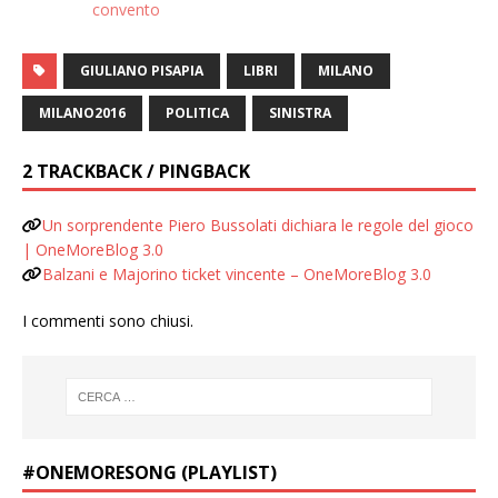
convento
GIULIANO PISAPIA
LIBRI
MILANO
MILANO2016
POLITICA
SINISTRA
2 TRACKBACK / PINGBACK
Un sorprendente Piero Bussolati dichiara le regole del gioco
| OneMoreBlog 3.0
Balzani e Majorino ticket vincente – OneMoreBlog 3.0
I commenti sono chiusi.
#ONEMORESONG (PLAYLIST)