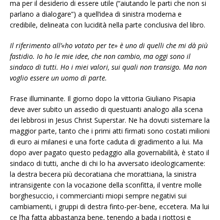
ma per il desiderio di essere utile (“aiutando le parti che non si
parlano a dialogare”) a quell’idea di sinistra moderna e
credibile, delineata con lucidità nella parte conclusiva del libro.
Il riferimento all’«ho votato per te» è uno di quelli che mi dà più
fastidio. Io ho le mie idee, che non cambio, ma oggi sono il
sindaco di tutti. Ho i miei valori, sui quali non transigo. Ma non
voglio essere un uomo di parte.
Frase illuminante. Il giorno dopo la vittoria Giuliano Pisapia
deve aver subito un assedio di questuanti analogo alla scena
dei lebbrosi in Jesus Christ Superstar. Ne ha dovuti sistemare la
maggior parte, tanto che i primi atti firmati sono costati milioni
di euro ai milanesi e una forte caduta di gradimento a lui. Ma
dopo aver pagato questo pedaggio alla governabilità, è stato il
sindaco di tutti, anche di chi lo ha avversato ideologicamente:
la destra becera più decoratiana che morattiana, la sinistra
intransigente con la vocazione della sconfitta, il ventre molle
borghesuccio, i commercianti miopi sempre negativi sui
cambiamenti, i gruppi di destra finto-per-bene, eccetera. Ma lui
ce l’ha fatta abbastanza bene, tenendo a bada i riottosi e