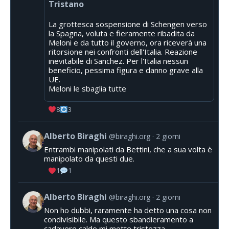
Tristano
La grottesca sospensione di Schengen verso
la Spagna, voluta e fieramente ribadita da
Meloni e da tutto il governo, ora riceverà una
ritorsione nei confronti dell'Italia. Reazione
inevitabile di Sanchez. Per l'Italia nessun
beneficio, pessima figura e danno grave alla
UE.
Meloni le sbaglia tutte
8
3
Alberto Biraghi
@biraghi.org
2 giorni
Entrambi manipolati da Bettini, che a sua volta è
manipolato da questi due.
1
1
Alberto Biraghi
@biraghi.org
2 giorni
Non ho dubbi, raramente ha detto una cosa non
condivisibile. Ma questo sbandieramento a
cadavere caldo mi mette tristezza.