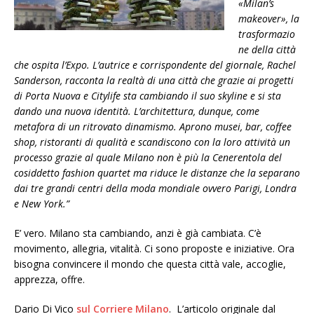
«Milan’s
makeover», la
trasformazio
ne della città
che ospita l’Expo. L’autrice e corrispondente del giornale, Rachel
Sanderson, racconta la realtà di una città che grazie ai progetti
di Porta Nuova e Citylife sta cambiando il suo skyline e si sta
dando una nuova identità. L’architettura, dunque, come
metafora di un ritrovato dinamismo. Aprono musei, bar, coffee
shop, ristoranti di qualità e scandiscono con la loro attività un
processo grazie al quale Milano non è più la Cenerentola del
cosiddetto fashion quartet ma riduce le distanze che la separano
dai tre grandi centri della moda mondiale ovvero Parigi, Londra
e New York.”
E’ vero. Milano sta cambiando, anzi è già cambiata. C’è
movimento, allegria, vitalità. Ci sono proposte e iniziative. Ora
bisogna convincere il mondo che questa città vale, accoglie,
apprezza, offre.
Dario Di Vico
sul Corriere Milano
. L’articolo originale dal