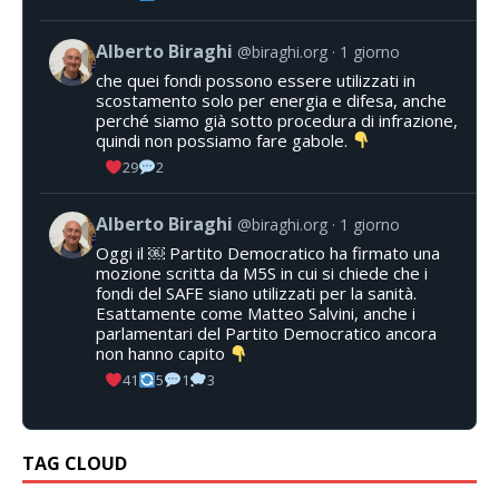
Alberto Biraghi
@biraghi.org
1 giorno
che quei fondi possono essere utilizzati in
scostamento solo per energia e difesa, anche
perché siamo già sotto procedura di infrazione,
quindi non possiamo fare gabole.
29
2
Alberto Biraghi
@biraghi.org
1 giorno
Oggi il ￼ Partito Democratico ha firmato una
mozione scritta da M5S in cui si chiede che i
fondi del SAFE siano utilizzati per la sanità.
Esattamente come Matteo Salvini, anche i
parlamentari del Partito Democratico ancora
non hanno capito
41
5
1
3
TAG CLOUD