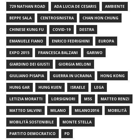
729 NATHAN ROAD
ADA LUCIA DE CESARIS
AMBIENTE
BEPPE SALA
CENTROSINISTRA
CHAN HON CHUNG
CHINESE KUNG FU
COVID-19
DESTRA
EMANUELE FIANO
ENRICO FEDRIGHINI
EUROPA
EXPO 2015
FRANCESCA BALZANI
GARIWO
GIARDINO DEI GIUSTI
GIORGIA MELONI
GIULIANO PISAPIA
GUERRA IN UCRAINA
HONG KONG
HUNG GAR
HUNG KUEN
ISRAELE
LEGA
LETIZIA MORATTI
LORSIGNORI
M5S
MATTEO RENZI
MATTEO SALVINI
MILANO
MILANO2016
MOBILITÀ
MOBILITÀ SOSTENIBILE
MONTE STELLA
PARTITO DEMOCRATICO
PD