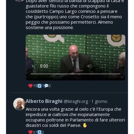
Dopo aver sentito la banda di scappati di casa e
guastatore filo russo che compongono il
cosiddetto Campo Largo comincio a pensare
che (purtroppo) uno come Crosetto sia il meno
peggio che possiamo permetterci. Almeno
sostiene una posizione.
19
1
2
Alberto Biraghi
@biraghi.org
1 giorno
Ancora una volta grazie al cielo c'è l'Europa che
impedisce ai cialtroni che inopinatamente
occupano poltrone in Parlamento di fare ulteriori
disastri coi soldi del Paese.
37
2