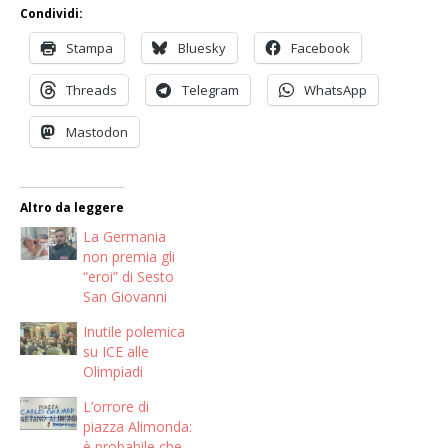
Condividi:
Stampa
Bluesky
Facebook
Threads
Telegram
WhatsApp
Mastodon
Altro da leggere
La Germania
non premia gli
“eroi” di Sesto
San Giovanni
Inutile polemica
su ICE alle
Olimpiadi
L’orrore di
piazza Alimonda:
è probabile che