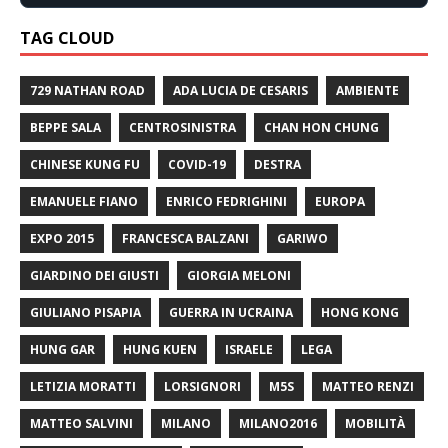
TAG CLOUD
729 NATHAN ROAD
ADA LUCIA DE CESARIS
AMBIENTE
BEPPE SALA
CENTROSINISTRA
CHAN HON CHUNG
CHINESE KUNG FU
COVID-19
DESTRA
EMANUELE FIANO
ENRICO FEDRIGHINI
EUROPA
EXPO 2015
FRANCESCA BALZANI
GARIWO
GIARDINO DEI GIUSTI
GIORGIA MELONI
GIULIANO PISAPIA
GUERRA IN UCRAINA
HONG KONG
HUNG GAR
HUNG KUEN
ISRAELE
LEGA
LETIZIA MORATTI
LORSIGNORI
M5S
MATTEO RENZI
MATTEO SALVINI
MILANO
MILANO2016
MOBILITÀ