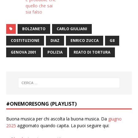
quello che sai
sia falso
BOLZANETO
CARLO GIULIANI
COSTITUZIONE
DIAZ
ENRICO ZUCCA
G8
GENOVA 2001
POLIZIA
REATO DI TORTURA
#ONEMORESONG (PLAYLIST)
Buona musica per chi ascolta la buona musica. Da
giugno
2025
aggiornato quando capita. La puoi seguire qui: