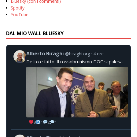
Bluesky (con i commenti)
Spotify
YouTube
DAL MIO WALL BLUESKY
Alberto Biraghi
@biraghi.org
4 ore
Detto e fatto. Il rossobrunismo DOC si palesa.
8
1
2
1