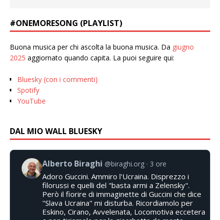
#ONEMORESONG (PLAYLIST)
Buona musica per chi ascolta la buona musica. Da
giugno
2025
aggiornato quando capita. La puoi seguire qui:
Bluesky (con i commenti)
Spotify
YouTube
DAL MIO WALL BLUESKY
Alberto Biraghi
@biraghi.org
3 ore
Adoro Guccini. Ammiro l'Ucraina. Disprezzo i
filorussi e quelli del "basta armi a Zelensky".
Però il fiorire di immaginette di Guccini che dice
"Slava Ucraina" mi disturba. Ricordiamolo per
Eskino, Cirano, Avvelenata, Locomotiva eccetera