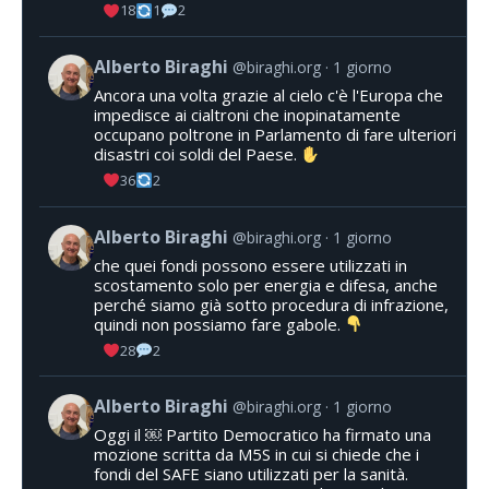
18
1
2
Alberto Biraghi
@biraghi.org
1 giorno
Ancora una volta grazie al cielo c'è l'Europa che
impedisce ai cialtroni che inopinatamente
occupano poltrone in Parlamento di fare ulteriori
disastri coi soldi del Paese.
36
2
Alberto Biraghi
@biraghi.org
1 giorno
che quei fondi possono essere utilizzati in
scostamento solo per energia e difesa, anche
perché siamo già sotto procedura di infrazione,
quindi non possiamo fare gabole.
28
2
Alberto Biraghi
@biraghi.org
1 giorno
Oggi il ￼ Partito Democratico ha firmato una
mozione scritta da M5S in cui si chiede che i
fondi del SAFE siano utilizzati per la sanità.