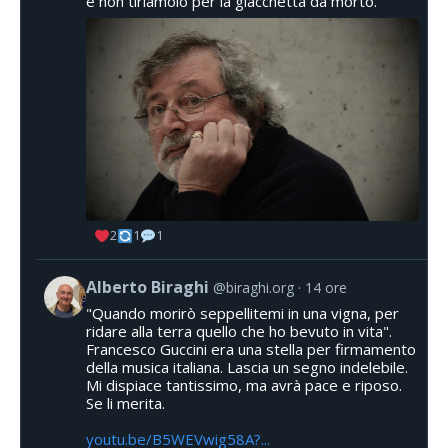
e non tiriamolo per la giacchetta da morto.
2
1
1
Alberto Biraghi
@biraghi.org
14 ore
"Quando morirò seppellitemi in una vigna, per
ridare alla terra quello che ho bevuto in vita".
Francesco Guccini era una stella per firmamento
della musica italiana. Lascia un segno indelebile.
Mi dispiace tantissimo, ma avrà pace e riposo.
Se li merita.
youtu.be/B5WEVwig58A?...