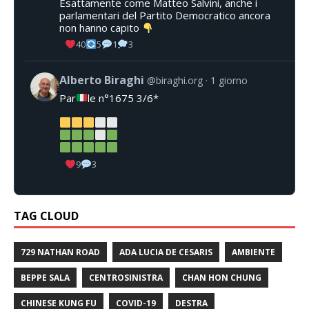
Esattamente come Matteo Salvini, anche i
parlamentari del Partito Democratico ancora
non hanno capito
40
5
1
3
Alberto Biraghi
@biraghi.org
1 giorno
Par
le n°1675 3/6*
9
3
TAG CLOUD
729 NATHAN ROAD
ADA LUCIA DE CESARIS
AMBIENTE
BEPPE SALA
CENTROSINISTRA
CHAN HON CHUNG
CHINESE KUNG FU
COVID-19
DESTRA