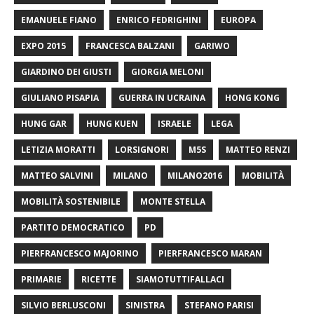
EMANUELE FIANO
ENRICO FEDRIGHINI
EUROPA
EXPO 2015
FRANCESCA BALZANI
GARIWO
GIARDINO DEI GIUSTI
GIORGIA MELONI
GIULIANO PISAPIA
GUERRA IN UCRAINA
HONG KONG
HUNG GAR
HUNG KUEN
ISRAELE
LEGA
LETIZIA MORATTI
LORSIGNORI
M5S
MATTEO RENZI
MATTEO SALVINI
MILANO
MILANO2016
MOBILITÀ
MOBILITÀ SOSTENIBILE
MONTE STELLA
PARTITO DEMOCRATICO
PD
PIERFRANCESCO MAJORINO
PIERFRANCESCO MARAN
PRIMARIE
RICETTE
SIAMOTUTTIFALLACI
SILVIO BERLUSCONI
SINISTRA
STEFANO PARISI