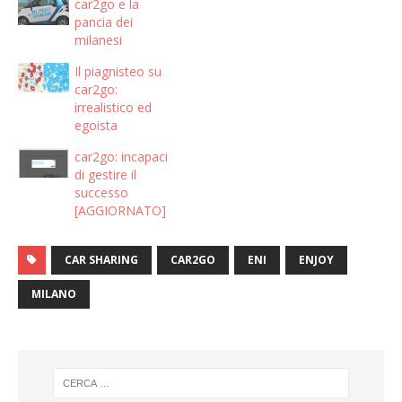
car2go e la
pancia dei
milanesi
Il piagnisteo su
car2go:
irrealistico ed
egoista
car2go: incapaci
di gestire il
successo
[AGGIORNATO]
CAR SHARING
CAR2GO
ENI
ENJOY
MILANO