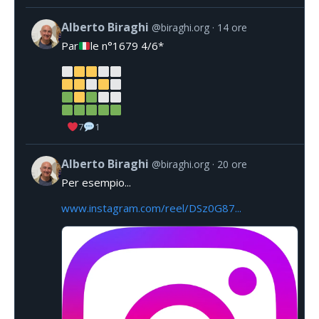
Alberto Biraghi
@biraghi.org
14 ore
Par
le n°1679 4/6*
7
1
Alberto Biraghi
@biraghi.org
20 ore
Per esempio...
www.instagram.com/reel/DSz0G87...