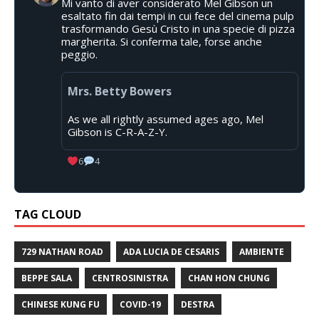
Mi vanto di aver considerato Mel Gibson un
esaltato fin dai tempi in cui fece del cinema pulp
trasformando Gesù Cristo in una specie di pizza
margherita. Si conferma tale, forse anche
peggio.
Mrs. Betty Bowers
As we all rightly assumed ages ago, Mel
Gibson is C-R-A-Z-Y.
6
4
TAG CLOUD
729 NATHAN ROAD
ADA LUCIA DE CESARIS
AMBIENTE
BEPPE SALA
CENTROSINISTRA
CHAN HON CHUNG
CHINESE KUNG FU
COVID-19
DESTRA