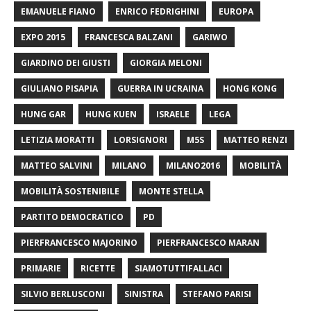
EMANUELE FIANO
ENRICO FEDRIGHINI
EUROPA
EXPO 2015
FRANCESCA BALZANI
GARIWO
GIARDINO DEI GIUSTI
GIORGIA MELONI
GIULIANO PISAPIA
GUERRA IN UCRAINA
HONG KONG
HUNG GAR
HUNG KUEN
ISRAELE
LEGA
LETIZIA MORATTI
LORSIGNORI
M5S
MATTEO RENZI
MATTEO SALVINI
MILANO
MILANO2016
MOBILITÀ
MOBILITÀ SOSTENIBILE
MONTE STELLA
PARTITO DEMOCRATICO
PD
PIERFRANCESCO MAJORINO
PIERFRANCESCO MARAN
PRIMARIE
RICETTE
SIAMOTUTTIFALLACI
SILVIO BERLUSCONI
SINISTRA
STEFANO PARISI