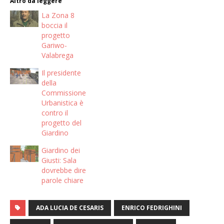
Altro da leggere
La Zona 8
boccia il
progetto
Gariwo-
Valabrega
Il presidente
della
Commissione
Urbanistica è
contro il
progetto del
Giardino
Giardino dei
Giusti: Sala
dovrebbe dire
parole chiare
ADA LUCIA DE CESARIS
ENRICO FEDRIGHINI