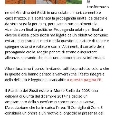
la
trasformazio
ne del Giardino dei Giusti in una colata di muri, cemento e
calcestruzzo, si è scatenata la propaganda urlata, da destra e
da sinistra (si fa per dire), per usare strumentalmente la
vicenda con finalità politiche. Propaganda urlata per finalità
diverse e assai poco nobili ma legate da un obiettivo comune:
evitare di entrare nel merito della questione, evitare di capire e
spiegare cosa si è votato e come. Altrimenti, il castello della
propaganda crolla. Meglio parlare di strane e inquietanti
alleanze, sperando che qualcuno abbocchi senza informarsi.
Allora facciamo il punto, invitando tutti (soprattutto coloro che
in queste ore hanno parlato a vanvera) che il testo integrale
della delibera è leggibile e scaricabile
a questa pagina FB
.
Il Giardino dei Giusti esiste al Monte Stella dal 2003; una
delibera di Giunta del dicembre 2014 ha deciso un
ampliamento della superficie in concessione a Gariwo,
l’Associazione che ha in carico l’area. “Il Consiglio di Zona 8
considera un onore e un motivo di orgoglio la presenza del