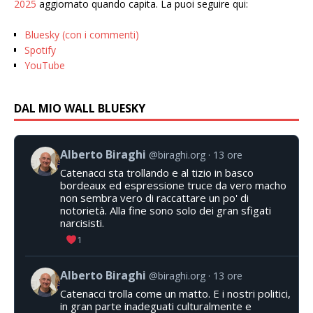
2025
aggiornato quando capita. La puoi seguire qui:
Bluesky (con i commenti)
Spotify
YouTube
DAL MIO WALL BLUESKY
Alberto Biraghi
@biraghi.org
13 ore
Catenacci sta trollando e al tizio in basco
bordeaux ed espressione truce da vero macho
non sembra vero di raccattare un po' di
notorietà. Alla fine sono solo dei gran sfigati
narcisisti.
1
Alberto Biraghi
@biraghi.org
13 ore
Catenacci trolla come un matto. E i nostri politici,
in gran parte inadeguati culturalmente e