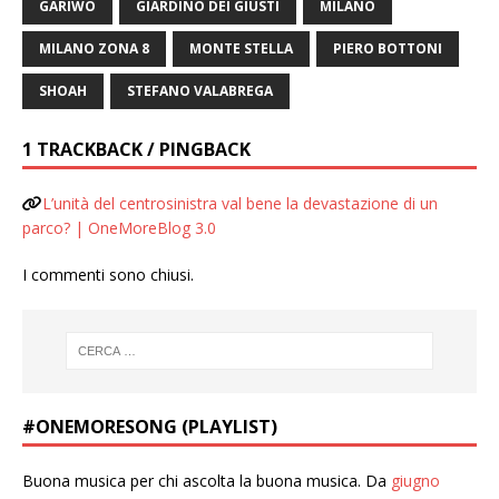
GARIWO
GIARDINO DEI GIUSTI
MILANO
MILANO ZONA 8
MONTE STELLA
PIERO BOTTONI
SHOAH
STEFANO VALABREGA
1 TRACKBACK / PINGBACK
L’unità del centrosinistra val bene la devastazione di un
parco? | OneMoreBlog 3.0
I commenti sono chiusi.
#ONEMORESONG (PLAYLIST)
Buona musica per chi ascolta la buona musica. Da
giugno