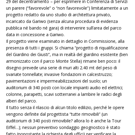
29 del decentramento – per esprimere in Conferenza di Servizi
un parere (“favorevole” o “non favorevole”) limitatamente a un
progetto redatto da uno studio di architettura privato,
incaricato da Gariwo (senza alcuna procedura di evidenza
pubblica né bando né gara) di intervenire sull’area del parco
data in concessione a Gariwo.
Il progetto viene esaminato in dettaglio in Commissione, alla
presenza di tutti i gruppi. Si chiama “progetto di riqualificazione
del Giardino dei Giusti”, ma in realtà del giardino esistente (ben
armonizzato con il parco Monte Stella) rimane ben poco: il
disegno prevede una serie di muri alti 2.40 mt del peso di
svariate tonnellate; invasive fondazioni in calcestruzzo;
pavimentazioni e impermeabilizzazioni del suolo; un
auditorium di 340 posti con locale impianti audio ed elettrici;
colonne, parapetti, scavi sotterranei a lambire le radici degli
alberi del parco.
Il tutto senza il rilascio di alcun titolo edilizio, perché le opere
vengono definite dal progettista “tutte rimovibili” (un
auditorium di 340 posti rimovibile? allora lo è anche la Tour
Eiffel…); nessun preventivo sondaggio geognostico è stato
fatto (nonostante la richiesta degli uffici) per verificare la