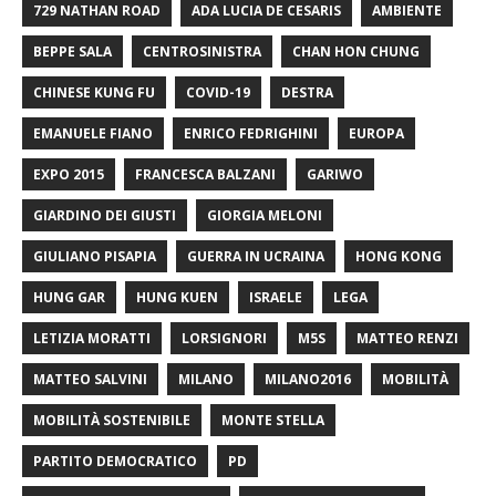
729 NATHAN ROAD
ADA LUCIA DE CESARIS
AMBIENTE
BEPPE SALA
CENTROSINISTRA
CHAN HON CHUNG
CHINESE KUNG FU
COVID-19
DESTRA
EMANUELE FIANO
ENRICO FEDRIGHINI
EUROPA
EXPO 2015
FRANCESCA BALZANI
GARIWO
GIARDINO DEI GIUSTI
GIORGIA MELONI
GIULIANO PISAPIA
GUERRA IN UCRAINA
HONG KONG
HUNG GAR
HUNG KUEN
ISRAELE
LEGA
LETIZIA MORATTI
LORSIGNORI
M5S
MATTEO RENZI
MATTEO SALVINI
MILANO
MILANO2016
MOBILITÀ
MOBILITÀ SOSTENIBILE
MONTE STELLA
PARTITO DEMOCRATICO
PD