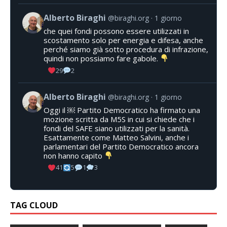
Alberto Biraghi
@biraghi.org
1 giorno
che quei fondi possono essere utilizzati in
scostamento solo per energia e difesa, anche
perché siamo già sotto procedura di infrazione,
quindi non possiamo fare gabole.
29
2
Alberto Biraghi
@biraghi.org
1 giorno
Oggi il ￼ Partito Democratico ha firmato una
mozione scritta da M5S in cui si chiede che i
fondi del SAFE siano utilizzati per la sanità.
Esattamente come Matteo Salvini, anche i
parlamentari del Partito Democratico ancora
non hanno capito
41
5
1
3
TAG CLOUD