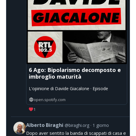
6 Ago: Bipolarismo decomposto e
imbroglio maturità
L'opinione di Davide Giacalone · Episode
open.spotify.com
1
Alberto Biraghi
@biraghi.org
1 giorno
Dopo aver sentito la banda di scappati di casa e