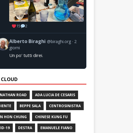
15
2
Alberto Biraghi
@biraghi.org
2
giorni
Un po' tutti direi.
 CLOUD
 NATHAN ROAD
ADA LUCIA DE CESARIS
IENTE
BEPPE SALA
CENTROSINISTRA
N HON CHUNG
CHINESE KUNG FU
ID-19
DESTRA
EMANUELE FIANO