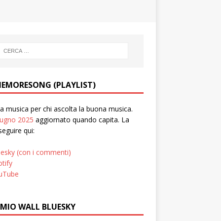
EMORESONG (PLAYLIST)
 musica per chi ascolta la buona musica.
iugno 2025
aggiornato quando capita. La
seguire qui:
uesky (con i commenti)
tify
uTube
 MIO WALL BLUESKY