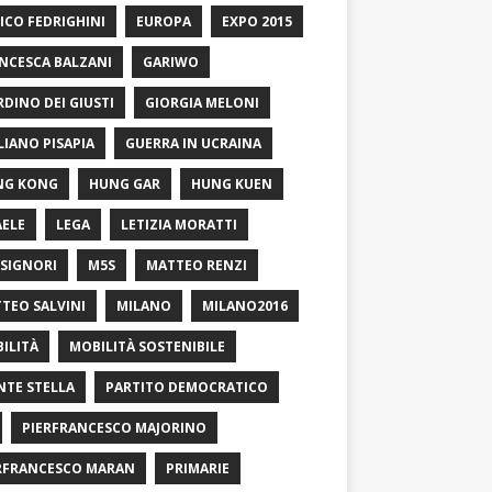
ICO FEDRIGHINI
EUROPA
EXPO 2015
NCESCA BALZANI
GARIWO
RDINO DEI GIUSTI
GIORGIA MELONI
LIANO PISAPIA
GUERRA IN UCRAINA
NG KONG
HUNG GAR
HUNG KUEN
AELE
LEGA
LETIZIA MORATTI
SIGNORI
M5S
MATTEO RENZI
TEO SALVINI
MILANO
MILANO2016
ILITÀ
MOBILITÀ SOSTENIBILE
TE STELLA
PARTITO DEMOCRATICO
PIERFRANCESCO MAJORINO
RFRANCESCO MARAN
PRIMARIE