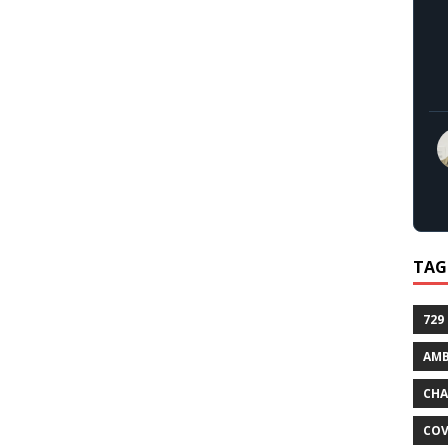
TAG
729
AMB
CHA
COV