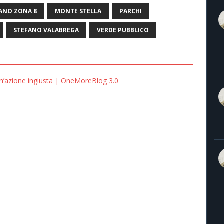
ANO ZONA 8
MONTE STELLA
PARCHI
STEFANO VALABREGA
VERDE PUBBLICO
 un’azione ingiusta | OneMoreBlog 3.0