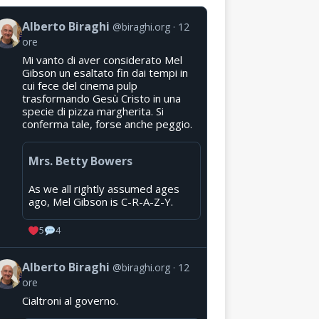
Alberto Biraghi
@biraghi.org
12
ore
Mi vanto di aver considerato Mel
Gibson un esaltato fin dai tempi in
cui fece del cinema pulp
trasformando Gesù Cristo in una
specie di pizza margherita. Si
conferma tale, forse anche peggio.
Mrs. Betty Bowers
As we all rightly assumed ages
ago, Mel Gibson is C-R-A-Z-Y.
5
4
Alberto Biraghi
@biraghi.org
12
ore
Cialtroni al governo.