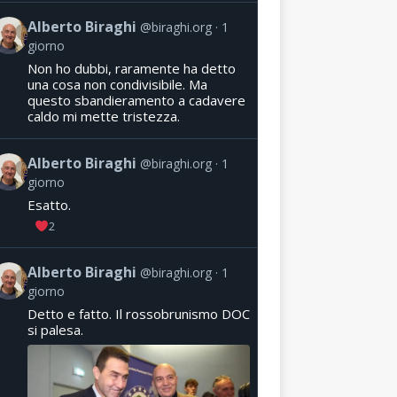
Alberto Biraghi
@biraghi.org
1
giorno
Non ho dubbi, raramente ha detto
una cosa non condivisibile. Ma
questo sbandieramento a cadavere
caldo mi mette tristezza.
Alberto Biraghi
@biraghi.org
1
giorno
Esatto.
2
Alberto Biraghi
@biraghi.org
1
giorno
Detto e fatto. Il rossobrunismo DOC
si palesa.