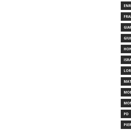
ENR
FRA
GIA
GIU
HO
ISR
LOR
MAT
MOB
MON
PD
PIE