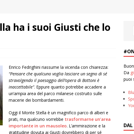
la ha i suoi Giusti che lo
#ON
Buona
Enrico Fedrighini riassume la vicenda con chiarezza:
Da
g
“Pensare che qualcuno voglia lasciare un segno di sé
puoi 
stravolgendo il paesaggio dell’opera di Bottoni è
inaccettabile”
. Eppure quanto potrebbe accadere a
Bl
un’ampia area del parco milanese costruito sulle
Spo
macerie dei bombardamenti.
Yo
Oggi il Monte Stella è un magnifico parco di alberi e
prati, ma qualcuno vorrebbe
trasformarne un’area
DAL
importante in un mausoleo
. L’ammirazione e la
gratitudine dovuta ai Giusti dovrebbero di per sé