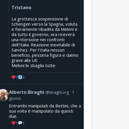
Tristano
La grottesca sospensione di
Schengen verso la Spagna, voluta
e fieramente ribadita da Meloni e
da tutto il governo, ora riceverà
una ritorsione nei confronti
dell'Italia. Reazione inevitabile di
Sanchez. Per l'Italia nessun
beneficio, pessima figura e danno
grave alla UE.
Meloni le sbaglia tutte
7
3
Alberto Biraghi
@biraghi.org
1
giorno
Entrambi manipolati da Bettini, che a
sua volta è manipolato da questi
due.
1
1