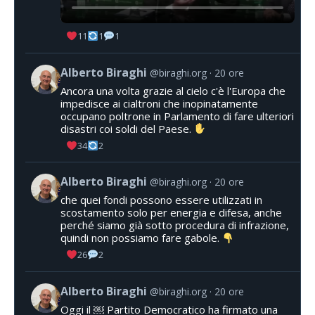
11
1
1
Alberto Biraghi
@biraghi.org
20 ore
Ancora una volta grazie al cielo c'è l'Europa che
impedisce ai cialtroni che inopinatamente
occupano poltrone in Parlamento di fare ulteriori
disastri coi soldi del Paese.
34
2
Alberto Biraghi
@biraghi.org
20 ore
che quei fondi possono essere utilizzati in
scostamento solo per energia e difesa, anche
perché siamo già sotto procedura di infrazione,
quindi non possiamo fare gabole.
26
2
Alberto Biraghi
@biraghi.org
20 ore
Oggi il ￼ Partito Democratico ha firmato una