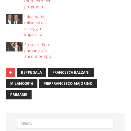
momento del
programmi
I due partiti
milanesi e la
scheggia
impazzita
Stop alle finte
primarie: c’è
ancora tempo
BEPPE SALA
FRANCESCA BALZANI
MILANO2016
PIERFRANCESCO MAJORINO
PRIMARIE