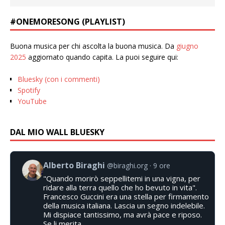
#ONEMORESONG (PLAYLIST)
Buona musica per chi ascolta la buona musica. Da
giugno
2025
aggiornato quando capita. La puoi seguire qui:
Bluesky (con i commenti)
Spotify
YouTube
DAL MIO WALL BLUESKY
Alberto Biraghi
@biraghi.org
9 ore
"Quando morirò seppellitemi in una vigna, per
ridare alla terra quello che ho bevuto in vita".
Francesco Guccini era una stella per firmamento
della musica italiana. Lascia un segno indelebile.
Mi dispiace tantissimo, ma avrà pace e riposo.
Se li merita.