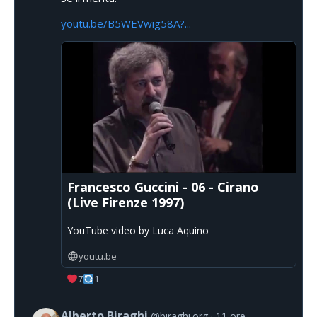
youtu.be/B5WEVwig58A?...
Francesco Guccini - 06 - Cirano
(Live Firenze 1997)
YouTube video by Luca Aquino
youtu.be
7
1
Alberto Biraghi
@biraghi.org
11 ore