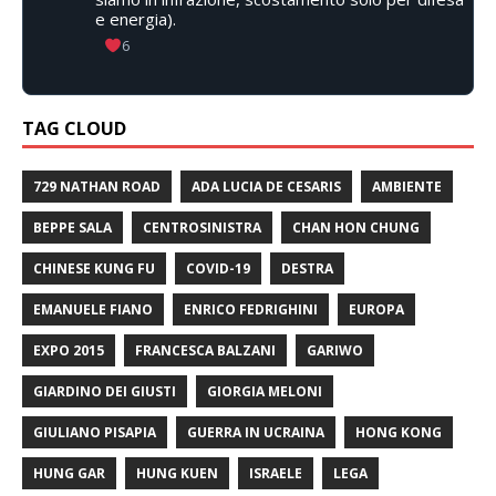
e energia).
6
TAG CLOUD
729 NATHAN ROAD
ADA LUCIA DE CESARIS
AMBIENTE
BEPPE SALA
CENTROSINISTRA
CHAN HON CHUNG
CHINESE KUNG FU
COVID-19
DESTRA
EMANUELE FIANO
ENRICO FEDRIGHINI
EUROPA
EXPO 2015
FRANCESCA BALZANI
GARIWO
GIARDINO DEI GIUSTI
GIORGIA MELONI
GIULIANO PISAPIA
GUERRA IN UCRAINA
HONG KONG
HUNG GAR
HUNG KUEN
ISRAELE
LEGA