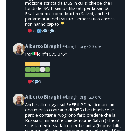
mozione scritta da M5S in cui si chiede che i
fondi del SAFE siano utilizzati per la sanità.
Esattamente come Matteo Salvini, anche i
parlamentari del Partito Democratico ancora
non hanno capito
38
5
1
3
Alberto Biraghi
@biraghi.org
20 ore
Par
le n°1675 3/6*
9
3
Alberto Biraghi
@biraghi.org
23 ore
Anche altro oggi: sul SAFE il PD ha firmato un
documento contrario di M5S che ribadisce le
parole contiane "vogliono farci credere che la
Russia ci minacci" e chiede (come Salvini) che lo
scostamento sia fatto per la sanità (impossibile,
siamo in infrazione, scostamento solo per difesa