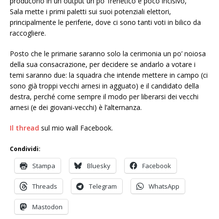
producono in un output un po’ frenetico e poco incisivo,
Sala mette i primi paletti sui suoi potenziali elettori,
principalmente le periferie, dove ci sono tanti voti in bilico da
raccogliere.
Posto che le primarie saranno solo la cerimonia un po’ noiosa
della sua consacrazione, per decidere se andarlo a votare i
temi saranno due: la squadra che intende mettere in campo (ci
sono già troppi vecchi arnesi in agguato) e il candidato della
destra, perché come sempre il modo per liberarsi dei vecchi
arnesi (e dei giovani-vecchi) è l’alternanza.
Il thread
sul mio wall Facebook.
Condividi:
Stampa
Bluesky
Facebook
Threads
Telegram
WhatsApp
Mastodon