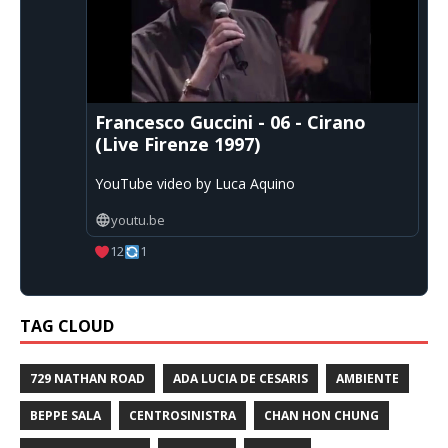
Francesco Guccini - 06 - Cirano
(Live Firenze 1997)
YouTube video by Luca Aquino
youtu.be
12
1
TAG CLOUD
729 NATHAN ROAD
ADA LUCIA DE CESARIS
AMBIENTE
BEPPE SALA
CENTROSINISTRA
CHAN HON CHUNG