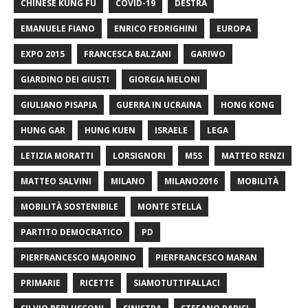
CHINESE KUNG FU
COVID-19
DESTRA
EMANUELE FIANO
ENRICO FEDRIGHINI
EUROPA
EXPO 2015
FRANCESCA BALZANI
GARIWO
GIARDINO DEI GIUSTI
GIORGIA MELONI
GIULIANO PISAPIA
GUERRA IN UCRAINA
HONG KONG
HUNG GAR
HUNG KUEN
ISRAELE
LEGA
LETIZIA MORATTI
LORSIGNORI
M5S
MATTEO RENZI
MATTEO SALVINI
MILANO
MILANO2016
MOBILITÀ
MOBILITÀ SOSTENIBILE
MONTE STELLA
PARTITO DEMOCRATICO
PD
PIERFRANCESCO MAJORINO
PIERFRANCESCO MARAN
PRIMARIE
RICETTE
SIAMOTUTTIFALLACI