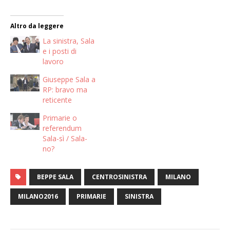
Altro da leggere
La sinistra, Sala
e i posti di
lavoro
Giuseppe Sala a
RP: bravo ma
reticente
Primarie o
referendum
Sala-sì / Sala-
no?
BEPPE SALA
CENTROSINISTRA
MILANO
MILANO2016
PRIMARIE
SINISTRA