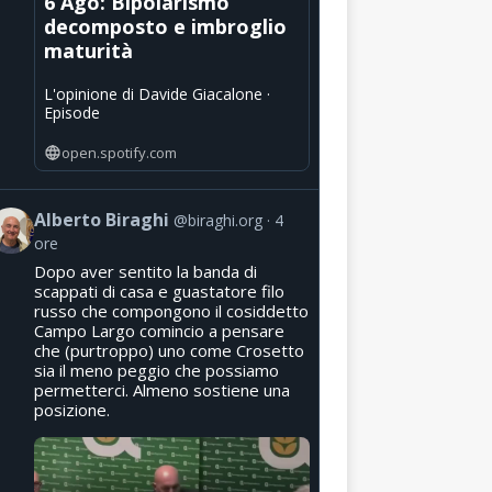
6 Ago: Bipolarismo
decomposto e imbroglio
maturità
L'opinione di Davide Giacalone ·
Episode
open.spotify.com
Alberto Biraghi
@biraghi.org
4
ore
Dopo aver sentito la banda di
scappati di casa e guastatore filo
russo che compongono il cosiddetto
Campo Largo comincio a pensare
che (purtroppo) uno come Crosetto
sia il meno peggio che possiamo
permetterci. Almeno sostiene una
posizione.