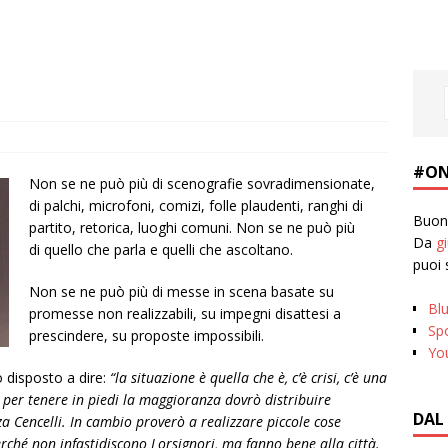
#ON
Non se ne può più di scenografie sovradimensionate,
di palchi, microfoni, comizi, folle plaudenti, ranghi di
Buona
partito, retorica, luoghi comuni. Non se ne può più
Da
g
di quello che parla e quelli che ascoltano.
puoi 
Non se ne può più di messe in scena basate su
Bl
promesse non realizzabili, su impegni disattesi a
Spo
prescindere, su proposte impossibili.
Yo
o disposto a dire:
“la situazione è quella che è, c’è crisi, c’è una
ia per tenere in piedi la maggioranza dovrò distribuire
DAL
za Cencelli. In cambio proverò a realizzare piccole cose
erché non infastidiscono Lorsignori, ma fanno bene alla città.