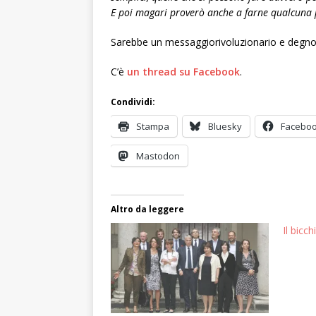
E poi magari proverò anche a farne qualcuna 
Sarebbe un messaggiorivoluzionario e degno 
C’è
un thread su Facebook
.
Condividi:
Stampa
Bluesky
Facebo
Mastodon
Altro da leggere
Il bicc