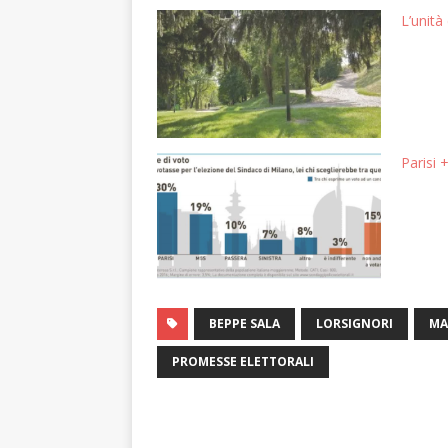
L’unità
Parisi 
BEPPE SALA
LORSIGNORI
MA
PROMESSE ELETTORALI