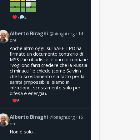
7
2
Alberto Biraghi
@biraghi.org
14
ore
Anche altro oggi: sul SAFE il PD ha
firmato un documento contrario di
M5S che ribadisce le parole contiane
"vogliono farci credere che la Russia
ci minacci" e chiede (come Salvini)
che lo scostamento sia fatto per la
sanità (impossibile, siamo in
infrazione, scostamento solo per
difesa e energia).
6
Alberto Biraghi
@biraghi.org
15
ore
Non è solo....