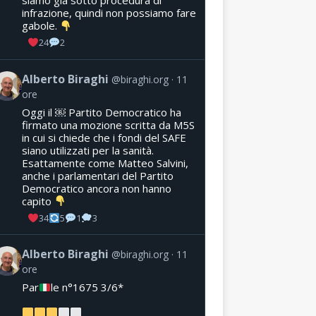
siamo già sotto procedura di
infrazione, quindi non possiamo fare
gabole.
24
2
Alberto Biraghi
@biraghi.org
11
ore
Oggi il ￼ Partito Democratico ha
firmato una mozione scritta da M5S
in cui si chiede che i fondi del SAFE
siano utilizzati per la sanità.
Esattamente come Matteo Salvini,
anche i parlamentari del Partito
Democratico ancora non hanno
capito
34
5
1
3
Alberto Biraghi
@biraghi.org
11
ore
Par
le n°1675 3/6*