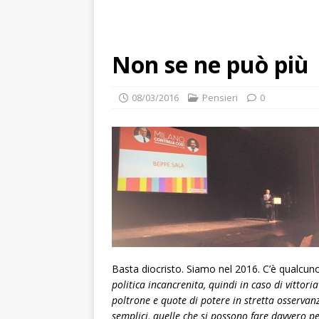
Non se ne può più
08/03/2016
Pensieri
0
Basta diocristo. Siamo nel 2016. C’è qualcun
politica incancrenita, quindi in caso di vittor
poltrone e quote di potere in stretta osservan
semplici, quelle che si possono fare davvero p