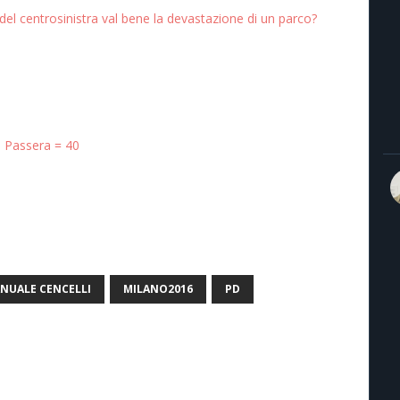
 del centrosinistra val bene la devastazione di un parco?
+ Passera = 40
NUALE CENCELLI
MILANO2016
PD