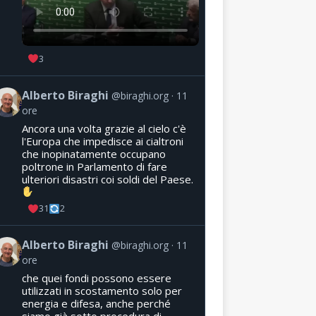
3
Alberto Biraghi
@biraghi.org
11
ore
Ancora una volta grazie al cielo c'è
l'Europa che impedisce ai cialtroni
che inopinatamente occupano
poltrone in Parlamento di fare
ulteriori disastri coi soldi del Paese.
31
2
Alberto Biraghi
@biraghi.org
11
ore
che quei fondi possono essere
utilizzati in scostamento solo per
energia e difesa, anche perché