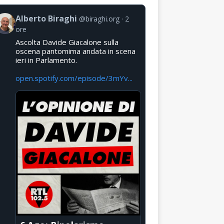
Alberto Biraghi
@biraghi.org
2
ore
Ascolta Davide Giacalone sulla
oscena pantomima andata in scena
ieri in Parlamento.
open.spotify.com/episode/3mYv...