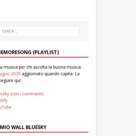
EMORESONG (PLAYLIST)
 musica per chi ascolta la buona musica.
iugno 2025
aggiornato quando capita. La
seguire qui:
uesky (con i commenti)
tify
uTube
 MIO WALL BLUESKY