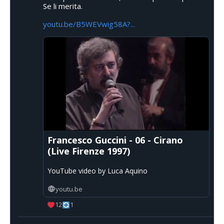
Se li merita.
youtu.be/B5WEVwig58A?...
Francesco Guccini - 06 - Cirano
(Live Firenze 1997)
YouTube video by Luca Aquino
youtu.be
12
1