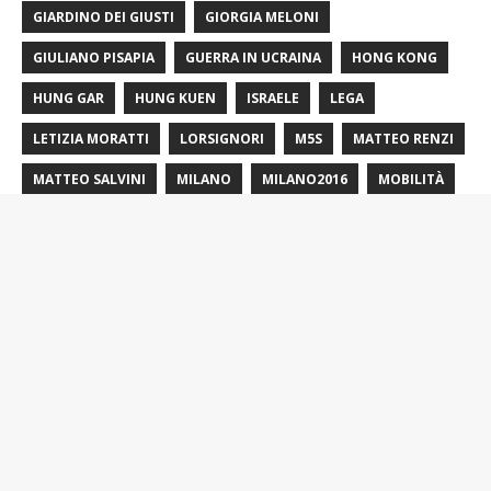
GIARDINO DEI GIUSTI
GIORGIA MELONI
GIULIANO PISAPIA
GUERRA IN UCRAINA
HONG KONG
HUNG GAR
HUNG KUEN
ISRAELE
LEGA
LETIZIA MORATTI
LORSIGNORI
M5S
MATTEO RENZI
MATTEO SALVINI
MILANO
MILANO2016
MOBILITÀ
MOBILITÀ SOSTENIBILE
MONTE STELLA
PARTITO DEMOCRATICO
PD
PIERFRANCESCO MAJORINO
PIERFRANCESCO MARAN
PRIMARIE
RICETTE
SIAMOTUTTIFALLACI
SILVIO BERLUSCONI
SINISTRA
STEFANO PARISI
VLADIMIR PUTIN