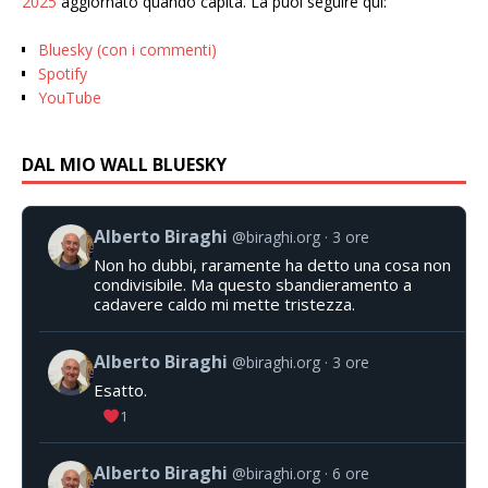
2025
aggiornato quando capita. La puoi seguire qui:
Bluesky (con i commenti)
Spotify
YouTube
DAL MIO WALL BLUESKY
Alberto Biraghi
@biraghi.org
3 ore
Non ho dubbi, raramente ha detto una cosa non
condivisibile. Ma questo sbandieramento a
cadavere caldo mi mette tristezza.
Alberto Biraghi
@biraghi.org
3 ore
Esatto.
1
Alberto Biraghi
@biraghi.org
6 ore