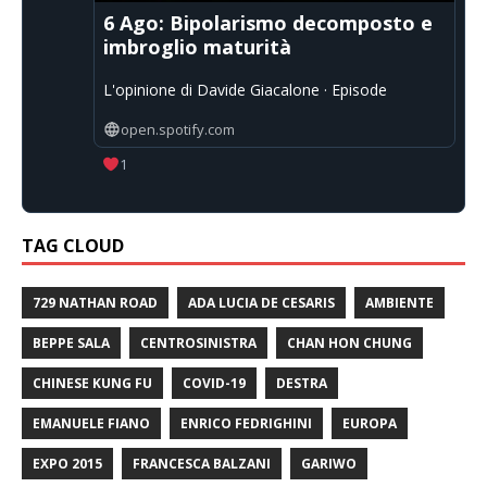
6 Ago: Bipolarismo decomposto e
imbroglio maturità
L'opinione di Davide Giacalone · Episode
open.spotify.com
1
TAG CLOUD
729 NATHAN ROAD
ADA LUCIA DE CESARIS
AMBIENTE
BEPPE SALA
CENTROSINISTRA
CHAN HON CHUNG
CHINESE KUNG FU
COVID-19
DESTRA
EMANUELE FIANO
ENRICO FEDRIGHINI
EUROPA
EXPO 2015
FRANCESCA BALZANI
GARIWO