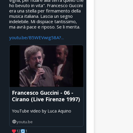
vigna, per ridare alla terra quello che
ho bevuto in vita". Francesco Guccini
era una stella per firmamento della
musica italiana. Lascia un segno
indelebile. Mi dispiace tantissimo,
ma avrà pace e riposo. Se li merita.
youtu.be/B5WEVwig58A?...
Francesco Guccini - 06 -
Cirano (Live Firenze 1997)
YouTube video by Luca Aquino
youtu.be
12
1