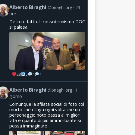
Alberto Biraghi
@biraghi.org
23
ore
Detto e fatto. Il rossobrunismo DOC
si palesa.
28
5
4
1
Alberto Biraghi
@biraghi.org
1
giorno
Comunque la sfilata social di foto col
morto che dilaga ogni volta che un
personaggio noto passa al miglior
vita è quanto di più ammorbante si
possa immaginare