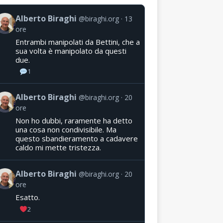
Alberto Biraghi
@biraghi.org
13
ore
Entrambi manipolati da Bettini, che a
sua volta è manipolato da questi
due.
1
Alberto Biraghi
@biraghi.org
20
ore
Non ho dubbi, raramente ha detto
una cosa non condivisibile. Ma
questo sbandieramento a cadavere
caldo mi mette tristezza.
Alberto Biraghi
@biraghi.org
20
ore
Esatto.
2