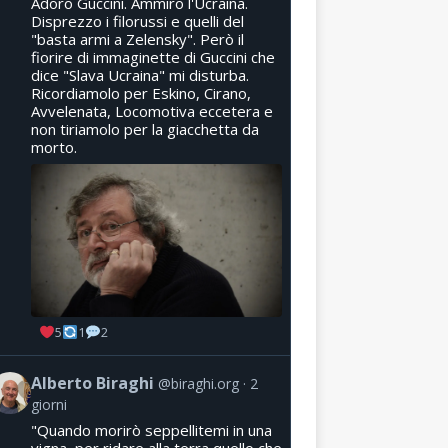
Adoro Guccini. Ammiro l'Ucraina.
Disprezzo i filorussi e quelli del
"basta armi a Zelensky". Però il
fiorire di immaginette di Guccini che
dice "Slava Ucraina" mi disturba.
Ricordiamolo per Eskino, Cirano,
Avvelenata, Locomotiva eccetera e
non tiriamolo per la giacchetta da
morto.
5
1
2
Alberto Biraghi
@biraghi.org
2
giorni
"Quando morirò seppellitemi in una