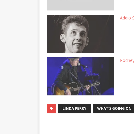
Addio 
Rodney 
LINDA PERRY
WHAT'S GOING ON