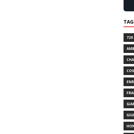
TAG
729
AMB
CHA
COV
ENR
FRA
GIA
GIU
HO