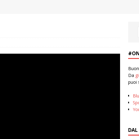
#ON
Buona
Da
g
puoi 
Bl
Spo
Yo
DAL