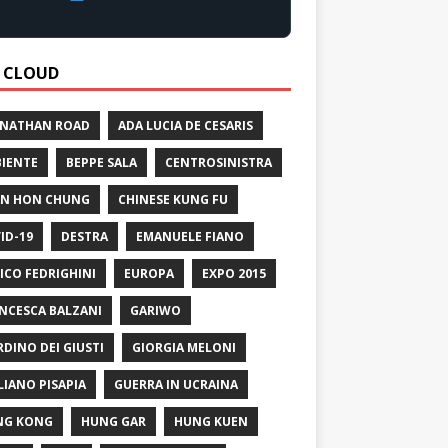
 CLOUD
 NATHAN ROAD
ADA LUCIA DE CESARIS
IENTE
BEPPE SALA
CENTROSINISTRA
N HON CHUNG
CHINESE KUNG FU
ID-19
DESTRA
EMANUELE FIANO
ICO FEDRIGHINI
EUROPA
EXPO 2015
NCESCA BALZANI
GARIWO
RDINO DEI GIUSTI
GIORGIA MELONI
LIANO PISAPIA
GUERRA IN UCRAINA
NG KONG
HUNG GAR
HUNG KUEN