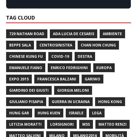
TAG CLOUD
729 NATHAN ROAD
ADA LUCIA DE CESARIS
AMBIENTE
BEPPE SALA
CENTROSINISTRA
CHAN HON CHUNG
CHINESE KUNG FU
COVID-19
DESTRA
EMANUELE FIANO
ENRICO FEDRIGHINI
EUROPA
EXPO 2015
FRANCESCA BALZANI
GARIWO
GIARDINO DEI GIUSTI
GIORGIA MELONI
GIULIANO PISAPIA
GUERRA IN UCRAINA
HONG KONG
HUNG GAR
HUNG KUEN
ISRAELE
LEGA
LETIZIA MORATTI
LORSIGNORI
M5S
MATTEO RENZI
MATTEO SALVINI
MILANO
MILANO2016
MOBILITÀ