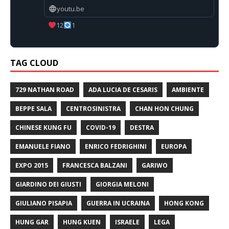
youtu.be
12
1
TAG CLOUD
729 NATHAN ROAD
ADA LUCIA DE CESARIS
AMBIENTE
BEPPE SALA
CENTROSINISTRA
CHAN HON CHUNG
CHINESE KUNG FU
COVID-19
DESTRA
EMANUELE FIANO
ENRICO FEDRIGHINI
EUROPA
EXPO 2015
FRANCESCA BALZANI
GARIWO
GIARDINO DEI GIUSTI
GIORGIA MELONI
GIULIANO PISAPIA
GUERRA IN UCRAINA
HONG KONG
HUNG GAR
HUNG KUEN
ISRAELE
LEGA