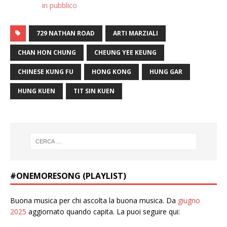
in pubblico
729 NATHAN ROAD
ARTI MARZIALI
CHAN HON CHUNG
CHEUNG YEE KEUNG
CHINESE KUNG FU
HONG KONG
HUNG GAR
HUNG KUEN
TIT SIN KUEN
#ONEMORESONG (PLAYLIST)
Buona musica per chi ascolta la buona musica. Da
giugno
2025
aggiornato quando capita. La puoi seguire qui: