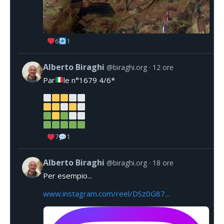
6
1
Alberto Biraghi
@biraghi.org
12 ore
Par
le n°1679 4/6*
7
1
Alberto Biraghi
@biraghi.org
18 ore
Per esempio...
www.instagram.com/reel/DSz0G87...