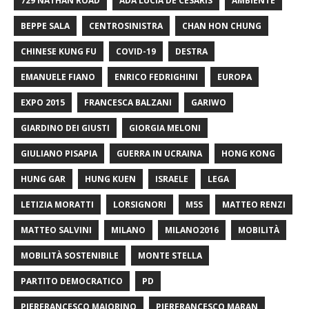
729 NATHAN ROAD
ADA LUCIA DE CESARIS
AMBIENTE
BEPPE SALA
CENTROSINISTRA
CHAN HON CHUNG
CHINESE KUNG FU
COVID-19
DESTRA
EMANUELE FIANO
ENRICO FEDRIGHINI
EUROPA
EXPO 2015
FRANCESCA BALZANI
GARIWO
GIARDINO DEI GIUSTI
GIORGIA MELONI
GIULIANO PISAPIA
GUERRA IN UCRAINA
HONG KONG
HUNG GAR
HUNG KUEN
ISRAELE
LEGA
LETIZIA MORATTI
LORSIGNORI
M5S
MATTEO RENZI
MATTEO SALVINI
MILANO
MILANO2016
MOBILITÀ
MOBILITÀ SOSTENIBILE
MONTE STELLA
PARTITO DEMOCRATICO
PD
PIERFRANCESCO MAJORINO
PIERFRANCESCO MARAN