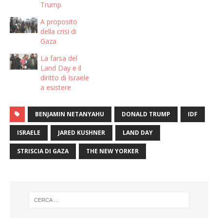
Trump
A proposito
della crisi di
Gaza
La farsa del
Land Day e il
diritto di Israele
a esistere
BENJAMIN NETANYAHU
DONALD TRUMP
IDF
ISRAELE
JARED KUSHNER
LAND DAY
STRISCIA DI GAZA
THE NEW YORKER