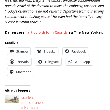
He criticized Iran. Despite the almost universal condemnation
outside Israel of the decision to move the embassy, Kushner said,
“Today’s celebrations do not reflect a departure from our strong
commitment to lasting peace.” He even had the temerity to say,
“Peace is within reach.”
Da leggere
l’articolo di John Cassidy
su The New Yorker.
Condividi:
Stampa
Bluesky
Facebook
Threads
Telegram
WhatsApp
Mastodon
Altro da leggere
Israele cade nel
doppio tranello
di Hamas e