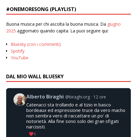
#ONEMORESONG (PLAYLIST)
Buona musica per chi ascolta la buona musica. Da
giugno
2025
aggiornato quando capita. La puoi seguire qui:
Bluesky (con i commenti)
Spotify
YouTube
DAL MIO WALL BLUESKY
Alberto Biraghi
@biraghi.org
12 ore
Catenacci sta trollando e al tizio in basco
bordeaux ed espressione truce da vero macho
non sembra vero di raccattare un po' di
notorietà. Alla fine sono solo dei gran sfigati
narcisisti.
1