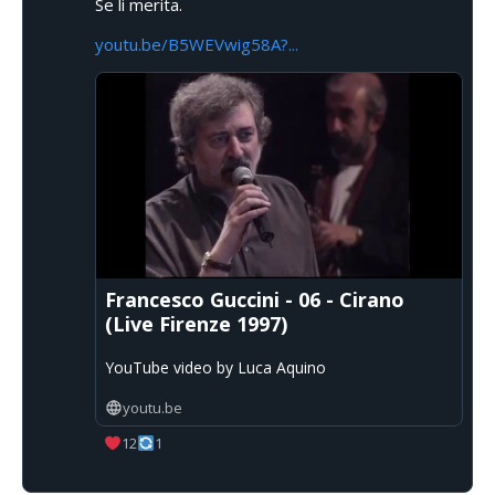
Se li merita.
youtu.be/B5WEVwig58A?...
Francesco Guccini - 06 - Cirano
(Live Firenze 1997)
YouTube video by Luca Aquino
youtu.be
12
1