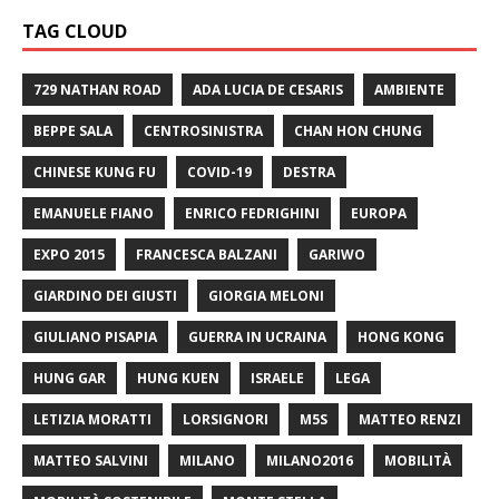
TAG CLOUD
729 NATHAN ROAD
ADA LUCIA DE CESARIS
AMBIENTE
BEPPE SALA
CENTROSINISTRA
CHAN HON CHUNG
CHINESE KUNG FU
COVID-19
DESTRA
EMANUELE FIANO
ENRICO FEDRIGHINI
EUROPA
EXPO 2015
FRANCESCA BALZANI
GARIWO
GIARDINO DEI GIUSTI
GIORGIA MELONI
GIULIANO PISAPIA
GUERRA IN UCRAINA
HONG KONG
HUNG GAR
HUNG KUEN
ISRAELE
LEGA
LETIZIA MORATTI
LORSIGNORI
M5S
MATTEO RENZI
MATTEO SALVINI
MILANO
MILANO2016
MOBILITÀ