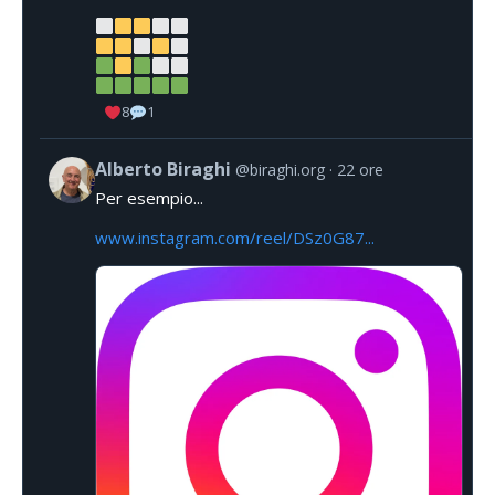
8
1
Alberto Biraghi
@biraghi.org
22 ore
Per esempio...
www.instagram.com/reel/DSz0G87...