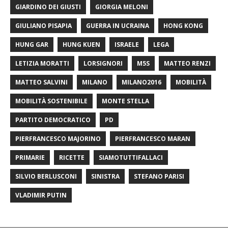
GIARDINO DEI GIUSTI
GIORGIA MELONI
GIULIANO PISAPIA
GUERRA IN UCRAINA
HONG KONG
HUNG GAR
HUNG KUEN
ISRAELE
LEGA
LETIZIA MORATTI
LORSIGNORI
M5S
MATTEO RENZI
MATTEO SALVINI
MILANO
MILANO2016
MOBILITÀ
MOBILITÀ SOSTENIBILE
MONTE STELLA
PARTITO DEMOCRATICO
PD
PIERFRANCESCO MAJORINO
PIERFRANCESCO MARAN
PRIMARIE
RICETTE
SIAMOTUTTIFALLACI
SILVIO BERLUSCONI
SINISTRA
STEFANO PARISI
VLADIMIR PUTIN