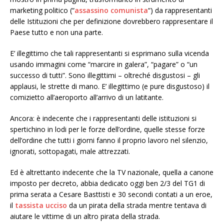
marketing politico (“
assassino comunista
“) da rappresentanti
delle Istituzioni che per definizione dovrebbero rappresentare il
Paese tutto e non una parte.
E’ illegittimo che tali rappresentanti si esprimano sulla vicenda
usando immagini come “marcire in galera”, “pagare” o “un
successo di tutti”. Sono illegittimi – oltreché disgustosi – gli
applausi, le strette di mano. E’ illegittimo (e pure disgustoso) il
comizietto all’aeroporto all’arrivo di un latitante.
Ancora: è indecente che i rappresentanti delle istituzioni si
spertichino in lodi per le forze dell’ordine, quelle stesse forze
dell’ordine che tutti i giorni fanno il proprio lavoro nel silenzio,
ignorati, sottopagati, male attrezzati.
Ed è altrettanto indecente che la TV nazionale, quella a canone
imposto per decreto, abbia dedicato oggi ben 2/3 del TG1 di
prima serata a Cesare Basttisti e 30 secondi contati a un eroe,
il
tassista ucciso
da un pirata della strada mentre tentava di
aiutare le vittime di un altro pirata della strada.