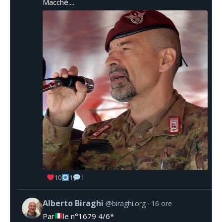
Macché....
10
1
1
Alberto Biraghi
@biraghi.org
16 ore
Par
le n°1679 4/6*