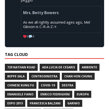
Mrs. Betty Bowers
As we all rightly assumed ages ago, Mel
Gibson is C-R-A-Z-Y.
6
4
TAG CLOUD
729 NATHAN ROAD
ADA LUCIA DE CESARIS
AMBIENTE
BEPPE SALA
CENTROSINISTRA
CHAN HON CHUNG
CHINESE KUNG FU
COVID-19
DESTRA
EMANUELE FIANO
ENRICO FEDRIGHINI
EUROPA
EXPO 2015
FRANCESCA BALZANI
GARIWO