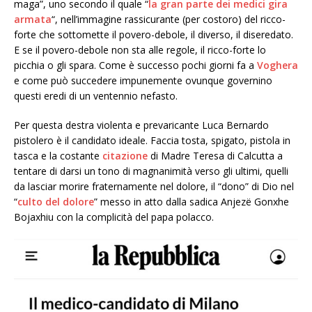
maga”, uno secondo il quale “
la gran parte dei medici gira
armata
“, nell’immagine rassicurante (per costoro) del ricco-
forte che sottomette il povero-debole, il diverso, il diseredato.
E se il povero-debole non sta alle regole, il ricco-forte lo
picchia o gli spara. Come è successo pochi giorni fa a
Voghera
e come può succedere impunemente ovunque governino
questi eredi di un ventennio nefasto.
Per questa destra violenta e prevaricante Luca Bernardo
pistolero è il candidato ideale. Faccia tosta, spigato, pistola in
tasca e la costante
citazione
di Madre Teresa di Calcutta a
tentare di darsi un tono di magnanimità verso gli ultimi, quelli
da lasciar morire fraternamente nel dolore, il “dono” di Dio nel
“
culto del dolore
” messo in atto dalla sadica Anjezë Gonxhe
Bojaxhiu con la complicità del papa polacco.