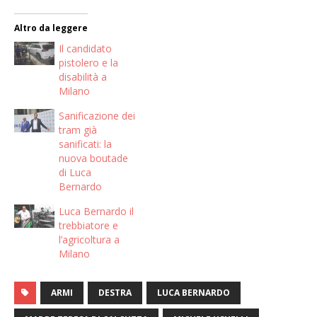
Altro da leggere
Il candidato
pistolero e la
disabilità a
Milano
Sanificazione dei
tram già
sanificati: la
nuova boutade
di Luca
Bernardo
Luca Bernardo il
trebbiatore e
l’agricoltura a
Milano
ARMI
DESTRA
LUCA BERNARDO