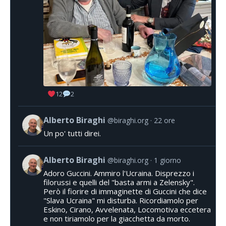
12
2
Alberto Biraghi
@biraghi.org
22 ore
Un po' tutti direi.
Alberto Biraghi
@biraghi.org
1 giorno
Adoro Guccini. Ammiro l'Ucraina. Disprezzo i
filorussi e quelli del "basta armi a Zelensky".
Però il fiorire di immaginette di Guccini che dice
"Slava Ucraina" mi disturba. Ricordiamolo per
Eskino, Cirano, Avvelenata, Locomotiva eccetera
e non tiriamolo per la giacchetta da morto.