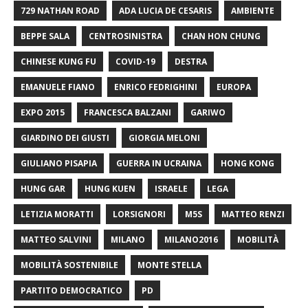
729 NATHAN ROAD
ADA LUCIA DE CESARIS
AMBIENTE
BEPPE SALA
CENTROSINISTRA
CHAN HON CHUNG
CHINESE KUNG FU
COVID-19
DESTRA
EMANUELE FIANO
ENRICO FEDRIGHINI
EUROPA
EXPO 2015
FRANCESCA BALZANI
GARIWO
GIARDINO DEI GIUSTI
GIORGIA MELONI
GIULIANO PISAPIA
GUERRA IN UCRAINA
HONG KONG
HUNG GAR
HUNG KUEN
ISRAELE
LEGA
LETIZIA MORATTI
LORSIGNORI
M5S
MATTEO RENZI
MATTEO SALVINI
MILANO
MILANO2016
MOBILITÀ
MOBILITÀ SOSTENIBILE
MONTE STELLA
PARTITO DEMOCRATICO
PD