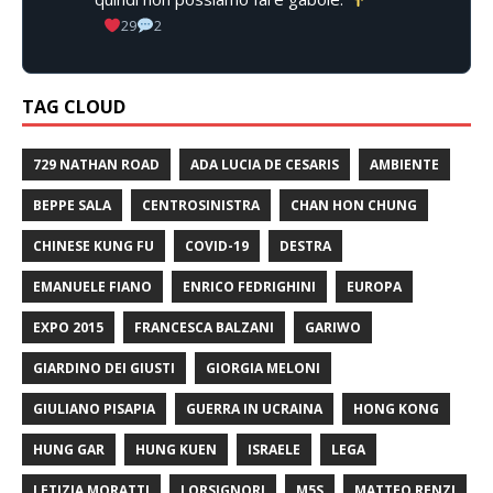
29
2
TAG CLOUD
729 NATHAN ROAD
ADA LUCIA DE CESARIS
AMBIENTE
BEPPE SALA
CENTROSINISTRA
CHAN HON CHUNG
CHINESE KUNG FU
COVID-19
DESTRA
EMANUELE FIANO
ENRICO FEDRIGHINI
EUROPA
EXPO 2015
FRANCESCA BALZANI
GARIWO
GIARDINO DEI GIUSTI
GIORGIA MELONI
GIULIANO PISAPIA
GUERRA IN UCRAINA
HONG KONG
HUNG GAR
HUNG KUEN
ISRAELE
LEGA
LETIZIA MORATTI
LORSIGNORI
M5S
MATTEO RENZI