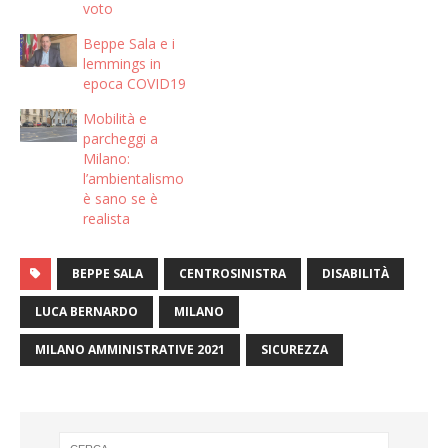
voto
Beppe Sala e i
lemmings in
epoca COVID19
Mobilità e
parcheggi a
Milano:
l’ambientalismo
è sano se è
realista
BEPPE SALA
CENTROSINISTRA
DISABILITÀ
LUCA BERNARDO
MILANO
MILANO AMMINISTRATIVE 2021
SICUREZZA