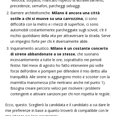
velocità, sorpassi, mancato rispetto di attraversamenti,
precedenze, semafori, parcheggi selvaggi.
Barriere architettoniche.
Milano è ancora una città
ostile a chi si muove su una carrozzina
, ci sono
difficoltà con la metro e i mezzi di superficie, ci sono
automobili costantemente parcheggiate sugli scivoli, c’è il
rischio quotidiano della vita per attraversare la strada. Serve
un impegno forte per chi è diversamente abile.
Inquinamento acustico.
Milano è un costante concerto
di sirene abbandonate a se stesse
, che suonano
incessantemente a tutte le ore, soprattutto nei periodi
festivi. Nel mese di agosto ho fatto intervenire più volte
forze dell’ordine e pompieri per difendere il mio diritto alla
tranquillità. Alle sirene si aggiungono moto e scooter con la
marmitta manomessa (che rientrano anche nel punto 1).
Bisogna creare percorsi veloci per risolvere i problemi
contingenti e attivare sanzioni per chi non rispetta le regole.
Ecco, questo. Sceglierò la candidata e il candidato a cui dare le
mie preferenze in base a quanto troverò di compatibile con le