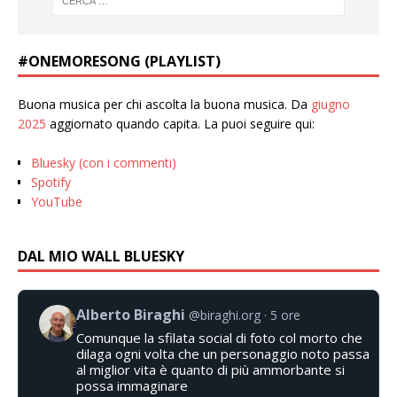
#ONEMORESONG (PLAYLIST)
Buona musica per chi ascolta la buona musica. Da
giugno
2025
aggiornato quando capita. La puoi seguire qui:
Bluesky (con i commenti)
Spotify
YouTube
DAL MIO WALL BLUESKY
Alberto Biraghi
@biraghi.org
5 ore
Comunque la sfilata social di foto col morto che
dilaga ogni volta che un personaggio noto passa
al miglior vita è quanto di più ammorbante si
possa immaginare