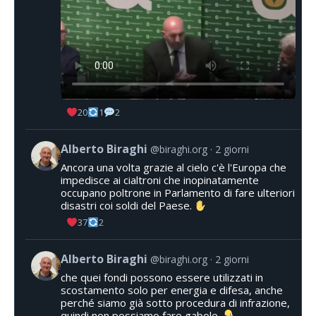
20
1
2
Alberto Biraghi
@biraghi.org
2 giorni
Ancora una volta grazie al cielo c'è l'Europa che
impedisce ai cialtroni che inopinatamente
occupano poltrone in Parlamento di fare ulteriori
disastri coi soldi del Paese.
37
2
Alberto Biraghi
@biraghi.org
2 giorni
che quei fondi possono essere utilizzati in
scostamento solo per energia e difesa, anche
perché siamo già sotto procedura di infrazione,
quindi non possiamo fare gabole.