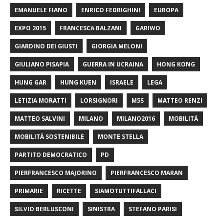
EMANUELE FIANO
ENRICO FEDRIGHINI
EUROPA
EXPO 2015
FRANCESCA BALZANI
GARIWO
GIARDINO DEI GIUSTI
GIORGIA MELONI
GIULIANO PISAPIA
GUERRA IN UCRAINA
HONG KONG
HUNG GAR
HUNG KUEN
ISRAELE
LEGA
LETIZIA MORATTI
LORSIGNORI
M5S
MATTEO RENZI
MATTEO SALVINI
MILANO
MILANO2016
MOBILITÀ
MOBILITÀ SOSTENIBILE
MONTE STELLA
PARTITO DEMOCRATICO
PD
PIERFRANCESCO MAJORINO
PIERFRANCESCO MARAN
PRIMARIE
RICETTE
SIAMOTUTTIFALLACI
SILVIO BERLUSCONI
SINISTRA
STEFANO PARISI