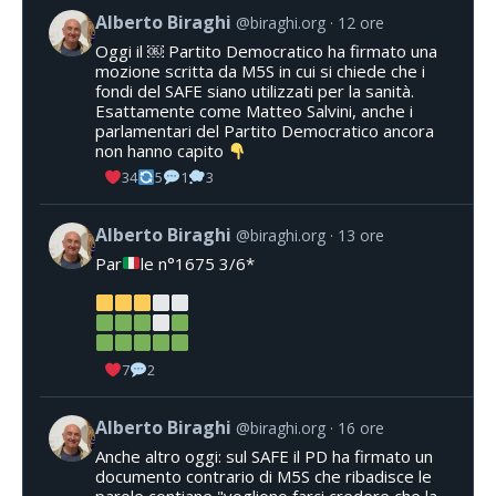
Alberto Biraghi
@biraghi.org
12 ore
Oggi il ￼ Partito Democratico ha firmato una
mozione scritta da M5S in cui si chiede che i
fondi del SAFE siano utilizzati per la sanità.
Esattamente come Matteo Salvini, anche i
parlamentari del Partito Democratico ancora
non hanno capito
34
5
1
3
Alberto Biraghi
@biraghi.org
13 ore
Par
le n°1675 3/6*
7
2
Alberto Biraghi
@biraghi.org
16 ore
Anche altro oggi: sul SAFE il PD ha firmato un
documento contrario di M5S che ribadisce le
parole contiane "vogliono farci credere che la