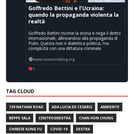
Goffredo Bettini e l’Ucraina:
quando la propaganda violenta la
realtà
Goffredo Bettini riscrive la storia e nega il diritto
internazionale, allineandosi alla propaganda di
Putin. Questa non è dialettica politica, ma
complicità con una dittatura criminale.
www.onemoreblog.org
1
TAG CLOUD
729 NATHAN ROAD
ADA LUCIA DE CESARIS
AMBIENTE
BEPPE SALA
CENTROSINISTRA
CHAN HON CHUNG
CHINESE KUNG FU
COVID-19
DESTRA