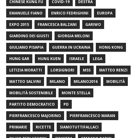
CHINESE KUNG FU
COVID-19
DESTRA
EMANUELE FIANO
ENRICO FEDRIGHINI
EUROPA
EXPO 2015
FRANCESCA BALZANI
GARIWO
GIARDINO DEI GIUSTI
GIORGIA MELONI
GIULIANO PISAPIA
GUERRA IN UCRAINA
HONG KONG
HUNG GAR
HUNG KUEN
ISRAELE
LEGA
LETIZIA MORATTI
LORSIGNORI
M5S
MATTEO RENZI
MATTEO SALVINI
MILANO
MILANO2016
MOBILITÀ
MOBILITÀ SOSTENIBILE
MONTE STELLA
PARTITO DEMOCRATICO
PD
PIERFRANCESCO MAJORINO
PIERFRANCESCO MARAN
PRIMARIE
RICETTE
SIAMOTUTTIFALLACI