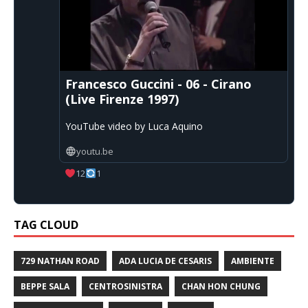
Francesco Guccini - 06 - Cirano
(Live Firenze 1997)
YouTube video by Luca Aquino
youtu.be
12
1
TAG CLOUD
729 NATHAN ROAD
ADA LUCIA DE CESARIS
AMBIENTE
BEPPE SALA
CENTROSINISTRA
CHAN HON CHUNG