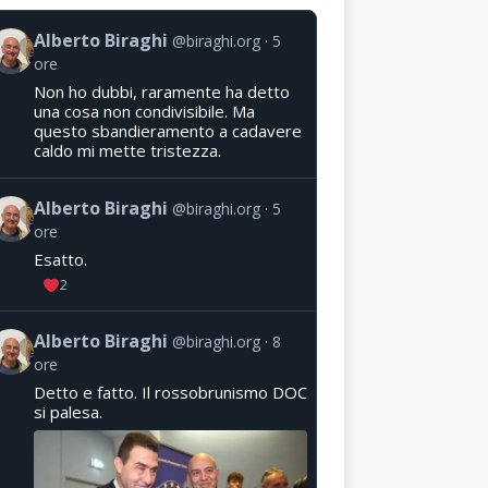
Alberto Biraghi
@biraghi.org
5
ore
Non ho dubbi, raramente ha detto
una cosa non condivisibile. Ma
questo sbandieramento a cadavere
caldo mi mette tristezza.
Alberto Biraghi
@biraghi.org
5
ore
Esatto.
2
Alberto Biraghi
@biraghi.org
8
ore
Detto e fatto. Il rossobrunismo DOC
si palesa.