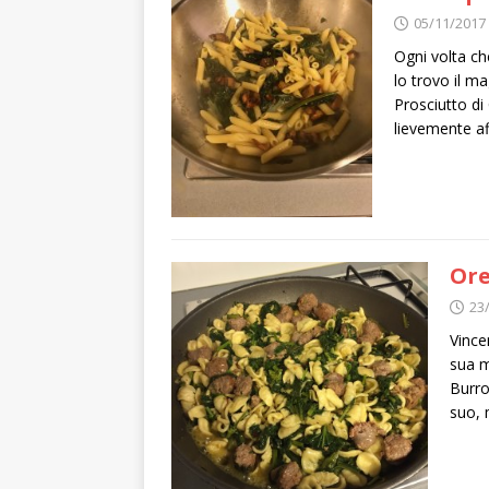
05/11/2017
Ogni volta ch
lo trovo il 
Prosciutto di
lievemente af
Ore
23
Vince
sua m
Burro
suo, 