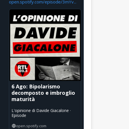
open.spotify.com/episode/3mYv...
6 Ago: Bipolarismo
decomposto e imbroglio
maturità
L'opinione di Davide Giacalone ·
Episode
open.spotify.com