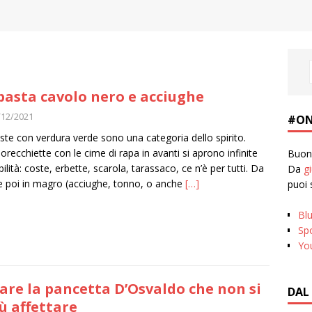
pasta cavolo nero e acciughe
/12/2021
#ON
ste con verdura verde sono una categoria dello spirito.
 orecchiette con le cime di rapa in avanti si aprono infinite
Buona
bilità: coste, erbette, scarola, tarassaco, ce n’è per tutti. Da
Da
g
ire poi in magro (acciughe, tonno, o anche
[…]
puoi 
Bl
Spo
Yo
re la pancetta D’Osvaldo che non si
DAL
iù affettare