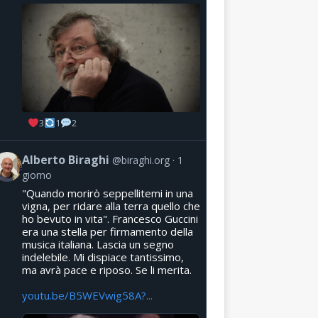
3
1
2
Alberto Biraghi
@biraghi.org
1
giorno
"Quando morirò seppellitemi in una
vigna, per ridare alla terra quello che
ho bevuto in vita". Francesco Guccini
era una stella per firmamento della
musica italiana. Lascia un segno
indelebile. Mi dispiace tantissimo,
ma avrà pace e riposo. Se li merita.
youtu.be/B5WEVwig58A?...