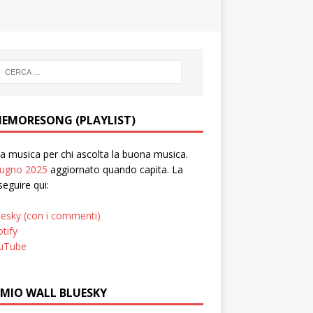
EMORESONG (PLAYLIST)
 musica per chi ascolta la buona musica.
iugno 2025
aggiornato quando capita. La
seguire qui:
uesky (con i commenti)
tify
uTube
 MIO WALL BLUESKY