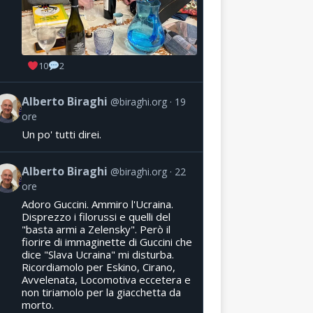
10
2
Alberto Biraghi
@biraghi.org
19
ore
Un po' tutti direi.
Alberto Biraghi
@biraghi.org
22
ore
Adoro Guccini. Ammiro l'Ucraina.
Disprezzo i filorussi e quelli del
"basta armi a Zelensky". Però il
fiorire di immaginette di Guccini che
dice "Slava Ucraina" mi disturba.
Ricordiamolo per Eskino, Cirano,
Avvelenata, Locomotiva eccetera e
non tiriamolo per la giacchetta da
morto.