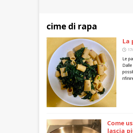
cime di rapa
La 
17
Le pa
Dalle
possi
rifin
Come usa
lascia p